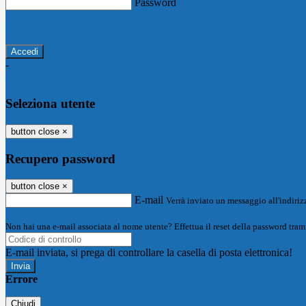
Password
Password dimenticata?
-
Entra con SPID
Entra con CIE
Seleziona utente
button close
×
Recupero password
button close
×
E-mail
Verrà inviato un messaggio all'indirizz
Non hai una e-mail associata al nome utente? Effettua il reset della password tram
E-mail inviata, si prega di controllare la casella di posta elettronica!
Errore
Chiudi