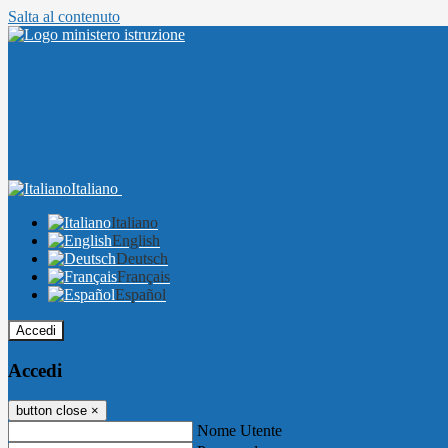
Salta al contenuto
Italiano
Italiano
English
Deutsch
Français
Español
Accedi
Accedi
button close
×
Nome Utente