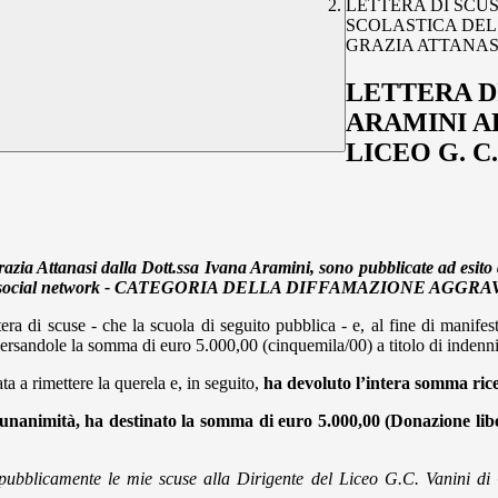
LETTERA DI SCU
SCOLASTICA DEL 
GRAZIA ATTANAS
LETTERA D
ARAMINI A
LICEO G. C
Grazia Attanasi dalla Dott.ssa Ivana Aramini, sono pubblicate ad esito
atori su social network - CATEGORIA DELLA DIFFAMAZIONE AGGR
tera di scuse - che la scuola di seguito pubblica - e, al fine di mani
ersandole la
somma di euro 5.000,00 (cinquemila/00) a titolo di indenn
a a rimettere la querela e, i
n seguito,
ha devoluto l’intera somma ric
ll’unanimità, ha destinato la somma di euro 5.000,00 (Donazione li
pubblicamente le mie scuse alla Dirigente del Liceo G.C. Vanini di 