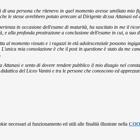
nti di una persona che ritenevo in quel momento avesse umiliato mio fig
he le stesse avrebbero potuto arrecare al Dirigente dr.ssa Attanasi ed a
erienza in occasione dell'esame di maturità, ha suscitato in me il ricord
ità, e alla profonda prostrazione a conclusione dell'esame in cui, a suo
critta al momento vissuto e i ragazzi in età adolescenziale possono ingig
ost. L'unica mia consolazione è che il post in questione è stato da me ca
.
a Attanasi e sento di dovere rendere pubblico il mio disagio nel constat
à didattica del Liceo Vanini e tra le persone che conoscono ed apprezza
kie necessari al funzionamento ed utili alle finalità illustrate nella
COO