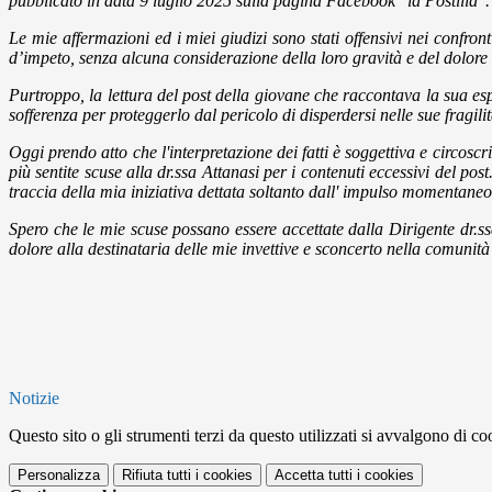
pubblicato in data 9 luglio 2025 sulla pagina Facebook "la Postilla".
Le mie affermazioni ed i miei giudizi sono stati offensivi nei confro
d’impeto, senza alcuna considerazione della loro gravità e del dolore c
Purtroppo, la lettura del post della giovane che raccontava la sua esp
sofferenza per proteggerlo dal pericolo di disperdersi nelle sue fragil
Oggi prendo atto che l'interpretazione dei fatti è soggettiva e circos
più sentite scuse alla dr.ssa Attanasi per i contenuti eccessivi del p
traccia della mia iniziativa dettata soltanto dall' impulso momentaneo
Spero che le mie scuse possano essere accettate dalla Dirigente dr.ss
dolore alla destinataria delle mie invettive e sconcerto nella comunit
Notizie
Questo sito o gli strumenti terzi da questo utilizzati si avvalgono di coo
Personalizza
Rifiuta tutti
i cookies
Accetta tutti
i cookies