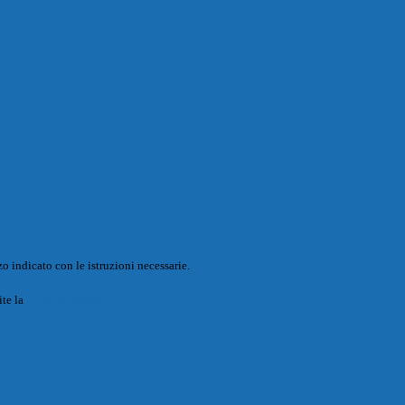
o indicato con le istruzioni necessarie.
ite la
Login Spaggiari