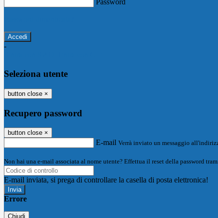
Password
Password dimenticata?
-
Entra con SPID
Entra con CIE
Seleziona utente
button close
×
Recupero password
button close
×
E-mail
Verrà inviato un messaggio all'indirizz
Non hai una e-mail associata al nome utente? Effettua il reset della password tram
E-mail inviata, si prega di controllare la casella di posta elettronica!
Errore
Chiudi