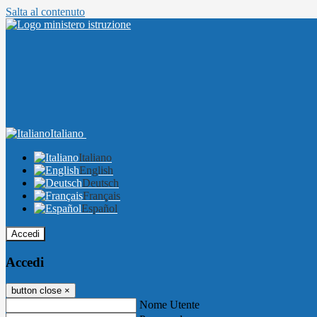
Salta al contenuto
Italiano
Italiano
English
Deutsch
Français
Español
Accedi
Accedi
button close
×
Nome Utente