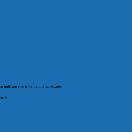
o indicato con le istruzioni necessarie.
ite la
Login Spaggiari