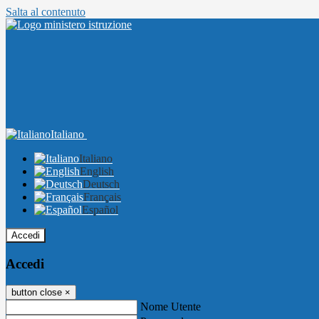
Salta al contenuto
Italiano
Italiano
English
Deutsch
Français
Español
Accedi
Accedi
button close
×
Nome Utente