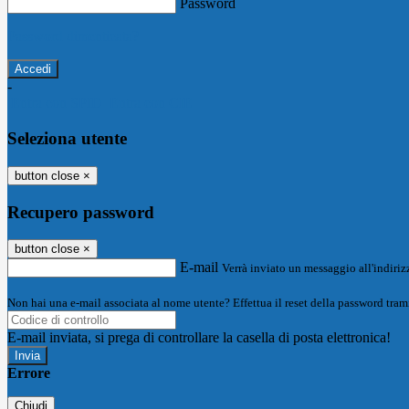
Password
Password dimenticata?
-
Entra con SPID
Entra con CIE
Seleziona utente
button close
×
Recupero password
button close
×
E-mail
Verrà inviato un messaggio all'indirizz
Non hai una e-mail associata al nome utente? Effettua il reset della password tram
E-mail inviata, si prega di controllare la casella di posta elettronica!
Errore
Chiudi