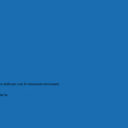
o indicato con le istruzioni necessarie.
ite la
Login Spaggiari