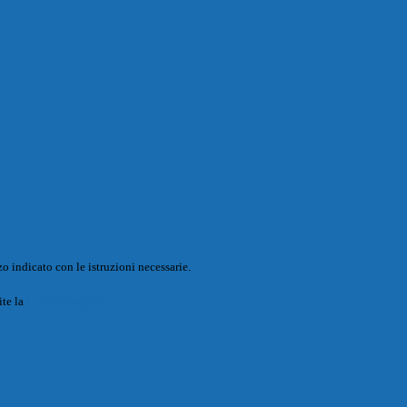
o indicato con le istruzioni necessarie.
ite la
Login Spaggiari