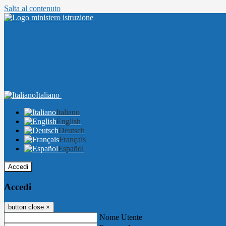
Salta al contenuto
Italiano
Italiano
English
Deutsch
Français
Español
Accedi
Accedi
button close
×
Nome Utente