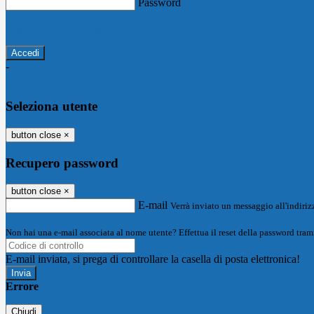
Password
Password dimenticata?
-
Entra con SPID
Entra con CIE
Seleziona utente
button close
×
Recupero password
button close
×
E-mail
Verrà inviato un messaggio all'indirizz
Non hai una e-mail associata al nome utente? Effettua il reset della password tram
E-mail inviata, si prega di controllare la casella di posta elettronica!
Errore
Chiudi