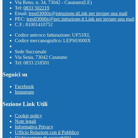
Via Reno, n. 34, 73042 - Casarano(LE)
Tel:
0833 502219
Email:
leps03000x@istruzione.it
Link per inviare una mail
PEC:
leps03000x@pec.istruzione.it
Link per inviare una mail
C.F.: 81001410752
Codice univoco fatturazione: UF53XL
Codice meccanografico: LEPS03000X
Sede Succursale
Via Sesia, 73042 Casarano
Tel: 0833 218501
Seguici su
Facebook
Instagram
Sezione Link Utili
Cookie policy
Note legali
Informativa Privacy
Ufficio Relazioni con il Pubblico
Dichiarazione di accessibilità