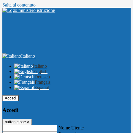
Salta al contenuto
Italiano
Italiano
English
Deutsch
Français
Español
Accedi
Accedi
button close
×
Nome Utente