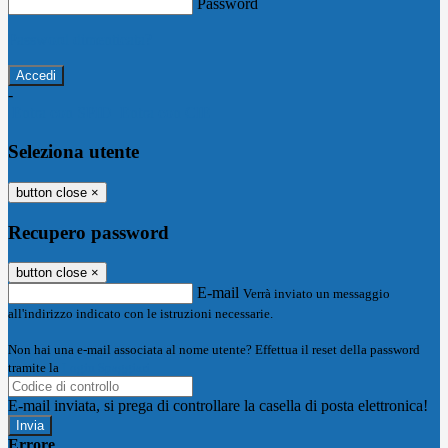
Password
Password dimenticata?
-
Entra con SPID
Entra con CIE
Seleziona utente
button close
×
Recupero password
button close
×
E-mail
Verrà inviato un messaggio
all'indirizzo indicato con le istruzioni necessarie.
Non hai una e-mail associata al nome utente? Effettua il reset della password
tramite la
Login Spaggiari
E-mail inviata, si prega di controllare la casella di posta elettronica!
Errore