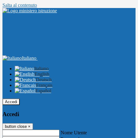
Salta al contenuto
Italiano
Italiano
English
Deutsch
Français
Español
Accedi
Accedi
button close
×
Nome Utente