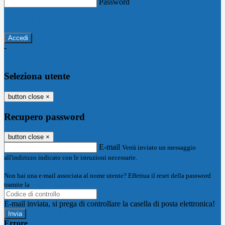
Password
Password dimenticata?
-
Entra con SPID
Entra con CIE
Seleziona utente
button close
×
Recupero password
button close
×
E-mail
Verrà inviato un messaggio
all'indirizzo indicato con le istruzioni necessarie.
Non hai una e-mail associata al nome utente? Effettua il reset della password
tramite la
Login Spaggiari
E-mail inviata, si prega di controllare la casella di posta elettronica!
Errore