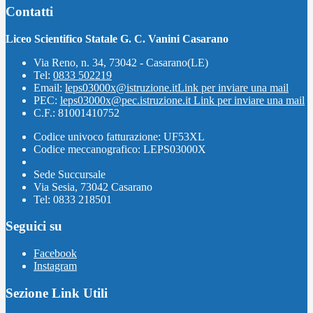
Contatti
Liceo Scientifico Statale G. C. Vanini Casarano
Via Reno, n. 34, 73042 - Casarano(LE)
Tel:
0833 502219
Email:
leps03000x@istruzione.it
Link per inviare una mail
PEC:
leps03000x@pec.istruzione.it
Link per inviare una mail
C.F.: 81001410752
Codice univoco fatturazione: UF53XL
Codice meccanografico: LEPS03000X
Sede Succursale
Via Sesia, 73042 Casarano
Tel: 0833 218501
Seguici su
Facebook
Instagram
Sezione Link Utili