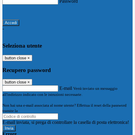
Password
Password dimenticata?
-
Entra con SPID
Entra con CIE
Seleziona utente
button close
×
Recupero password
button close
×
E-mail
Verrà inviato un messaggio
all'indirizzo indicato con le istruzioni necessarie.
Non hai una e-mail associata al nome utente? Effettua il reset della password
tramite la
Login Spaggiari
E-mail inviata, si prega di controllare la casella di posta elettronica!
Errore