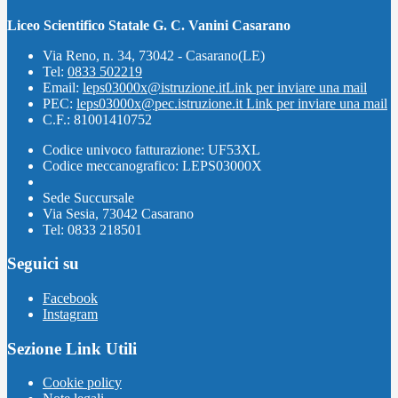
Liceo Scientifico Statale G. C. Vanini Casarano
Via Reno, n. 34, 73042 - Casarano(LE)
Tel:
0833 502219
Email:
leps03000x@istruzione.it
Link per inviare una mail
PEC:
leps03000x@pec.istruzione.it
Link per inviare una mail
C.F.: 81001410752
Codice univoco fatturazione: UF53XL
Codice meccanografico: LEPS03000X
Sede Succursale
Via Sesia, 73042 Casarano
Tel: 0833 218501
Seguici su
Facebook
Instagram
Sezione Link Utili
Cookie policy