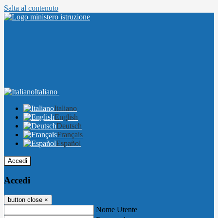
Salta al contenuto
Italiano
Italiano
English
Deutsch
Français
Español
Accedi
Accedi
button close
×
Nome Utente