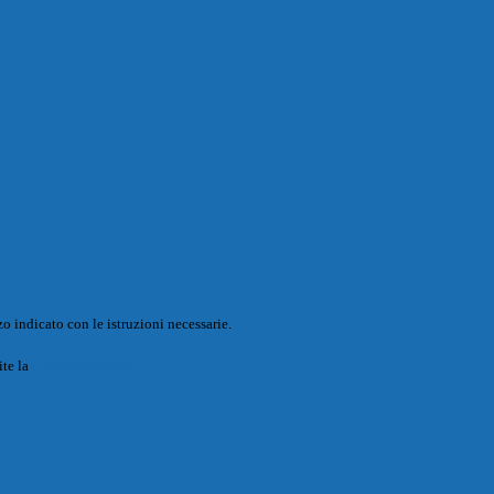
o indicato con le istruzioni necessarie.
ite la
Login Spaggiari