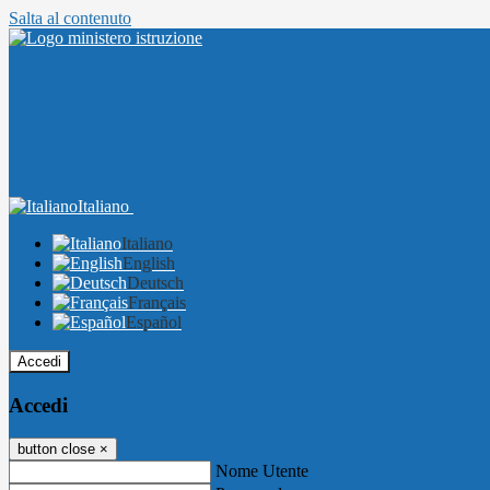
Salta al contenuto
Italiano
Italiano
English
Deutsch
Français
Español
Accedi
Accedi
button close
×
Nome Utente