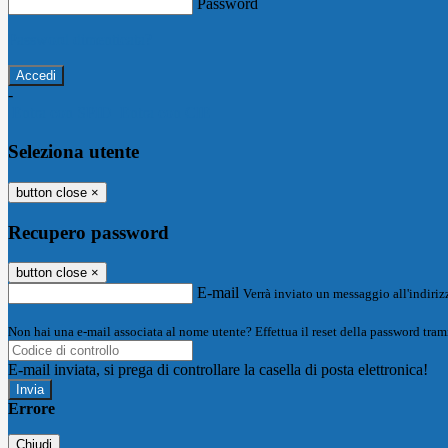
Password
Password dimenticata?
-
Entra con SPID
Entra con CIE
Seleziona utente
button close
×
Recupero password
button close
×
E-mail
Verrà inviato un messaggio all'indirizz
Non hai una e-mail associata al nome utente? Effettua il reset della password tram
E-mail inviata, si prega di controllare la casella di posta elettronica!
Errore
Chiudi