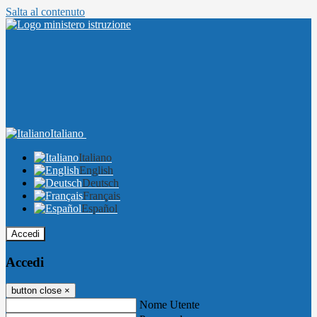
Salta al contenuto
Italiano
Italiano
English
Deutsch
Français
Español
Accedi
Accedi
button close
×
Nome Utente