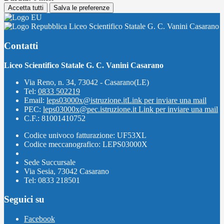
Accetta tutti
Salva le preferenze
Liceo Scientifico Statale G. C. Vanini Casarano
Contatti
Liceo Scientifico Statale G. C. Vanini Casarano
Via Reno, n. 34, 73042 - Casarano(LE)
Tel:
0833 502219
Email:
leps03000x@istruzione.it
Link per inviare una mail
PEC:
leps03000x@pec.istruzione.it
Link per inviare una mail
C.F.: 81001410752
Codice univoco fatturazione: UF53XL
Codice meccanografico: LEPS03000X
Sede Succursale
Via Sesia, 73042 Casarano
Tel: 0833 218501
Seguici su
Facebook