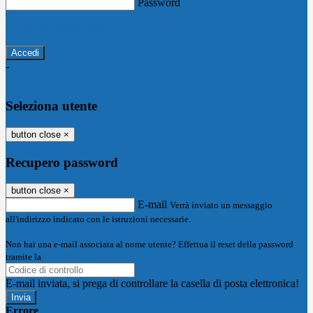
Password
Password dimenticata?
-
Entra con SPID
Entra con CIE
Seleziona utente
button close
×
Recupero password
button close
×
E-mail
Verrà inviato un messaggio
all'indirizzo indicato con le istruzioni necessarie.
Non hai una e-mail associata al nome utente? Effettua il reset della password
tramite la
Login Spaggiari
E-mail inviata, si prega di controllare la casella di posta elettronica!
Errore