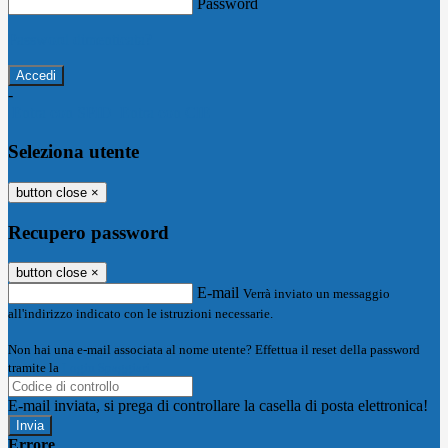
Password
Password dimenticata?
-
Entra con SPID
Entra con CIE
Seleziona utente
button close
×
Recupero password
button close
×
E-mail
Verrà inviato un messaggio
all'indirizzo indicato con le istruzioni necessarie.
Non hai una e-mail associata al nome utente? Effettua il reset della password
tramite la
Login Spaggiari
E-mail inviata, si prega di controllare la casella di posta elettronica!
Errore