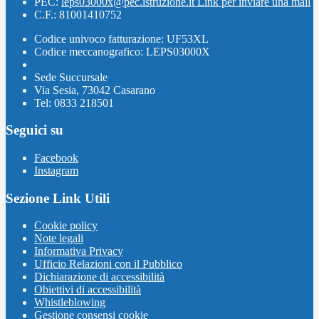
PEC:
leps03000x@pec.istruzione.it
Link per inviare una mail
C.F.: 81001410752
Codice univoco fatturazione: UF53XL
Codice meccanografico: LEPS03000X
Sede Succursale
Via Sesia, 73042 Casarano
Tel: 0833 218501
Seguici su
Facebook
Instagram
Sezione Link Utili
Cookie policy
Note legali
Informativa Privacy
Ufficio Relazioni con il Pubblico
Dichiarazione di accessibilità
Obiettivi di accessibilità
Whistleblowing
Gestione consensi cookie