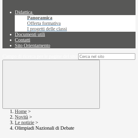
Didattica
Panoramica
Offerta formativa
I progetti delle classi
Documenti utili
Contatti
Sito Orientamento
Campo di ricerca per le pagine del sito
Home
>
Novità
>
Le notizie
>
Olimpiadi Nazionali di Debate