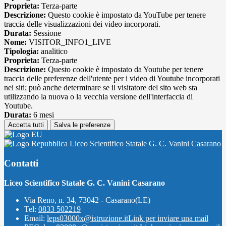
Proprieta:
Terza-parte
Descrizione:
Questo cookie è impostato da YouTube per tenere
traccia delle visualizzazioni dei video incorporati.
Durata:
Sessione
Nome:
VISITOR_INFO1_LIVE
Tipologia:
analitico
Proprieta:
Terza-parte
Descrizione:
Questo cookie è impostato da Youtube per tenere
traccia delle preferenze dell'utente per i video di Youtube incorporati
nei siti; può anche determinare se il visitatore del sito web sta
utilizzando la nuova o la vecchia versione dell'interfaccia di
Youtube.
Durata:
6 mesi
Accetta tutti
Salva le preferenze
Liceo Scientifico Statale G. C. Vanini Casarano
Contatti
Liceo Scientifico Statale G. C. Vanini Casarano
Via Reno, n. 34, 73042 - Casarano(LE)
Tel:
0833 502219
Email:
leps03000x@istruzione.it
Link per inviare una mail