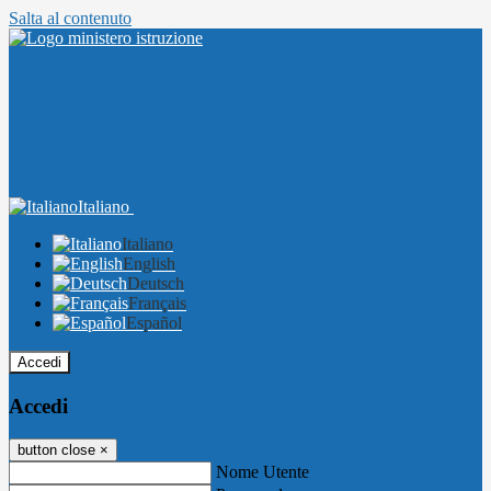
Salta al contenuto
Italiano
Italiano
English
Deutsch
Français
Español
Accedi
Accedi
button close
×
Nome Utente