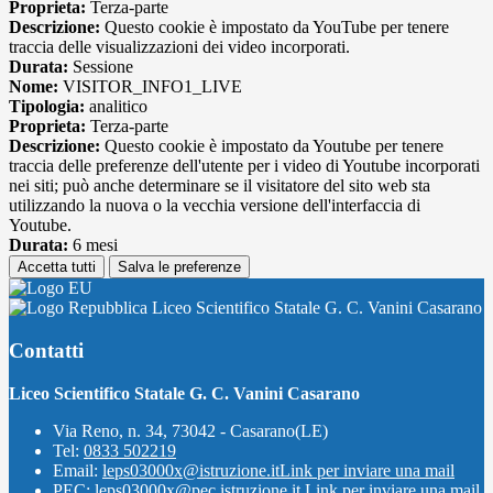
Proprieta:
Terza-parte
Descrizione:
Questo cookie è impostato da YouTube per tenere
traccia delle visualizzazioni dei video incorporati.
Durata:
Sessione
Nome:
VISITOR_INFO1_LIVE
Tipologia:
analitico
Proprieta:
Terza-parte
Descrizione:
Questo cookie è impostato da Youtube per tenere
traccia delle preferenze dell'utente per i video di Youtube incorporati
nei siti; può anche determinare se il visitatore del sito web sta
utilizzando la nuova o la vecchia versione dell'interfaccia di
Youtube.
Durata:
6 mesi
Accetta tutti
Salva le preferenze
Liceo Scientifico Statale G. C. Vanini Casarano
Contatti
Liceo Scientifico Statale G. C. Vanini Casarano
Via Reno, n. 34, 73042 - Casarano(LE)
Tel:
0833 502219
Email:
leps03000x@istruzione.it
Link per inviare una mail
PEC:
leps03000x@pec.istruzione.it
Link per inviare una mail