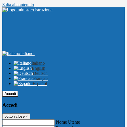
Salta al contenuto
Italiano
Italiano
English
Deutsch
Français
Español
Accedi
Accedi
button close
×
Nome Utente