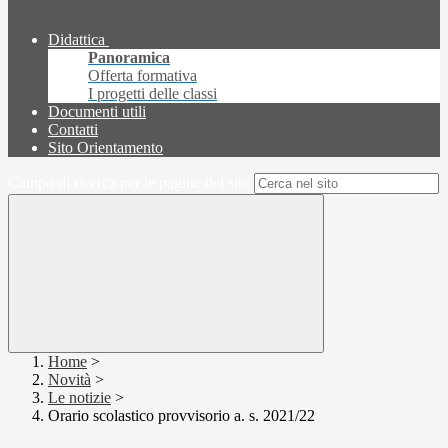
Didattica
Panoramica
Offerta formativa
I progetti delle classi
Documenti utili
Contatti
Sito Orientamento
Campo di ricerca per le pagine del sito
Home
>
Novità
>
Le notizie
>
Orario scolastico provvisorio a. s. 2021/22