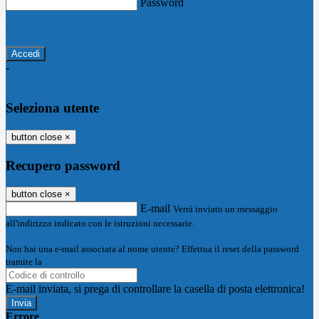
Password
Password dimenticata?
-
Entra con SPID
Entra con CIE
Seleziona utente
button close
×
Recupero password
button close
×
E-mail
Verrà inviato un messaggio
all'indirizzo indicato con le istruzioni necessarie.
Non hai una e-mail associata al nome utente? Effettua il reset della password
tramite la
Login Spaggiari
E-mail inviata, si prega di controllare la casella di posta elettronica!
Errore