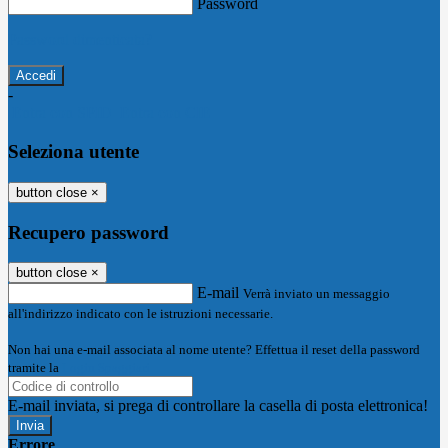
Password
Password dimenticata?
-
Entra con SPID
Entra con CIE
Seleziona utente
button close
×
Recupero password
button close
×
E-mail
Verrà inviato un messaggio
all'indirizzo indicato con le istruzioni necessarie.
Non hai una e-mail associata al nome utente? Effettua il reset della password
tramite la
Login Spaggiari
E-mail inviata, si prega di controllare la casella di posta elettronica!
Errore