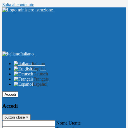
Salta al contenuto
Italiano
Italiano
English
Deutsch
Français
Español
Accedi
Accedi
button close
×
Nome Utente