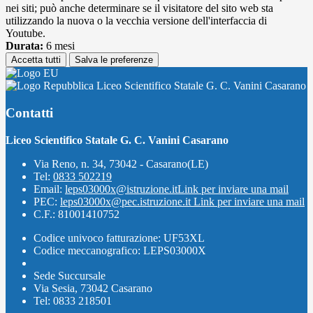
nei siti; può anche determinare se il visitatore del sito web sta
utilizzando la nuova o la vecchia versione dell'interfaccia di
Youtube.
Durata:
6 mesi
Accetta tutti
Salva le preferenze
Liceo Scientifico Statale G. C. Vanini Casarano
Contatti
Liceo Scientifico Statale G. C. Vanini Casarano
Via Reno, n. 34, 73042 - Casarano(LE)
Tel:
0833 502219
Email:
leps03000x@istruzione.it
Link per inviare una mail
PEC:
leps03000x@pec.istruzione.it
Link per inviare una mail
C.F.: 81001410752
Codice univoco fatturazione: UF53XL
Codice meccanografico: LEPS03000X
Sede Succursale
Via Sesia, 73042 Casarano
Tel: 0833 218501