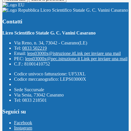
Liceo Scientifico Statale G. C. Vanini Casarano
Contatti
Liceo Scientifico Statale G. C. Vanini Casarano
Via Reno, n. 34, 73042 - Casarano(LE)
Tel:
0833 502219
Email:
leps03000x@istruzione.it
Link per inviare una mail
PEC:
leps03000x@pec.istruzione.it
Link per inviare una mail
C.F.: 81001410752
Codice univoco fatturazione: UF53XL
Codice meccanografico: LEPS03000X
Sede Succursale
Via Sesia, 73042 Casarano
Tel: 0833 218501
Seguici su
Facebook
Instagram