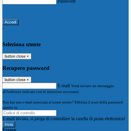
Password
Password dimenticata?
-
Entra con SPID
Entra con CIE
Seleziona utente
button close
×
Recupero password
button close
×
E-mail
Verrà inviato un messaggio
all'indirizzo indicato con le istruzioni necessarie.
Non hai una e-mail associata al nome utente? Effettua il reset della password
tramite la
Login Spaggiari
E-mail inviata, si prega di controllare la casella di posta elettronica!
Errore