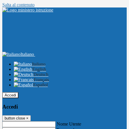
Salta al contenuto
Italiano
Italiano
English
Deutsch
Français
Español
Accedi
Accedi
button close
×
Nome Utente