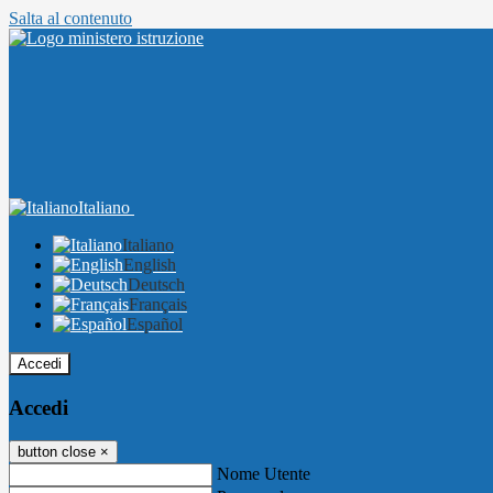
Salta al contenuto
Italiano
Italiano
English
Deutsch
Français
Español
Accedi
Accedi
button close
×
Nome Utente