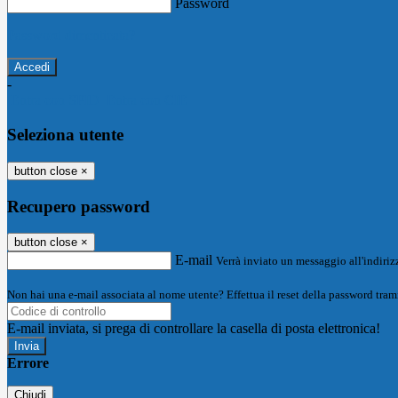
Password
Password dimenticata?
-
Entra con SPID
Entra con CIE
Seleziona utente
button close
×
Recupero password
button close
×
E-mail
Verrà inviato un messaggio all'indirizz
Non hai una e-mail associata al nome utente? Effettua il reset della password tram
E-mail inviata, si prega di controllare la casella di posta elettronica!
Errore
Chiudi