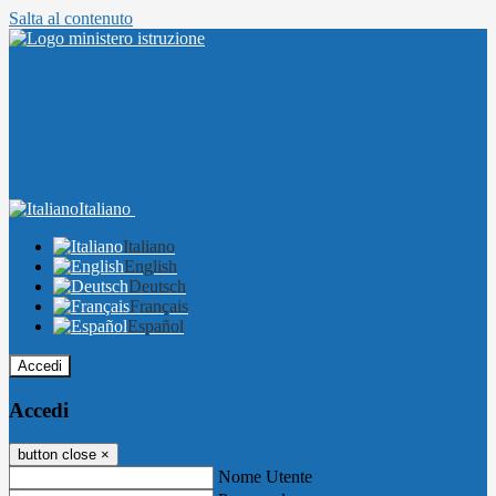
Salta al contenuto
Italiano
Italiano
English
Deutsch
Français
Español
Accedi
Accedi
button close
×
Nome Utente