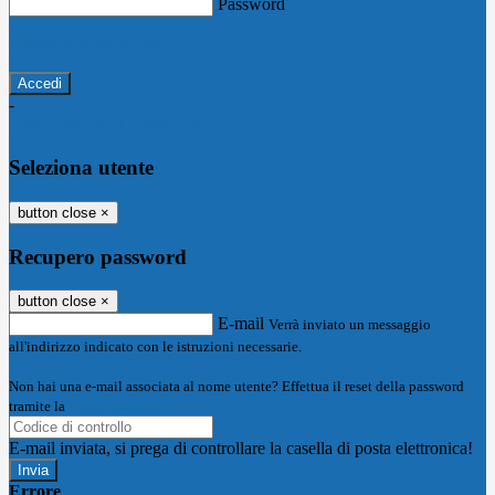
Password
Password dimenticata?
-
Entra con SPID
Entra con CIE
Seleziona utente
button close
×
Recupero password
button close
×
E-mail
Verrà inviato un messaggio
all'indirizzo indicato con le istruzioni necessarie.
Non hai una e-mail associata al nome utente? Effettua il reset della password
tramite la
Login Spaggiari
E-mail inviata, si prega di controllare la casella di posta elettronica!
Errore