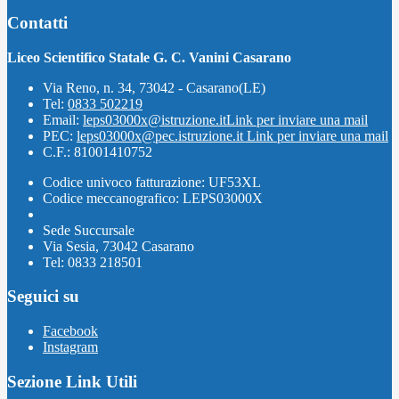
Contatti
Liceo Scientifico Statale G. C. Vanini Casarano
Via Reno, n. 34, 73042 - Casarano(LE)
Tel:
0833 502219
Email:
leps03000x@istruzione.it
Link per inviare una mail
PEC:
leps03000x@pec.istruzione.it
Link per inviare una mail
C.F.: 81001410752
Codice univoco fatturazione: UF53XL
Codice meccanografico: LEPS03000X
Sede Succursale
Via Sesia, 73042 Casarano
Tel: 0833 218501
Seguici su
Facebook
Instagram
Sezione Link Utili