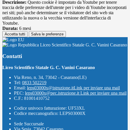
Descrizione:
Questo cookie è impostato da Youtube per tenere
traccia delle preferenze dell'utente per i video di Youtube incorporati
nei siti; può anche determinare se il visitatore del sito web sta
utilizzando la nuova o la vecchia versione dell'interfaccia di
Youtube.
Durata:
6 mesi
Accetta tutti
Salva le preferenze
Liceo Scientifico Statale G. C. Vanini Casarano
Contatti
Liceo Scientifico Statale G. C. Vanini Casarano
Via Reno, n. 34, 73042 - Casarano(LE)
Tel:
0833 502219
Email:
leps03000x@istruzione.it
Link per inviare una mail
PEC:
leps03000x@pec.istruzione.it
Link per inviare una mail
C.F.: 81001410752
Codice univoco fatturazione: UF53XL
Codice meccanografico: LEPS03000X
Sede Succursale
Via Sesia, 73042 Casarano