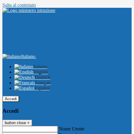
Salta al contenuto
Italiano
Italiano
English
Deutsch
Français
Español
Accedi
Accedi
button close
×
Nome Utente