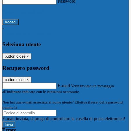
Password
Password dimenticata?
-
Entra con SPID
Entra con CIE
Seleziona utente
button close
×
Recupero password
button close
×
E-mail
Verrà inviato un messaggio
all'indirizzo indicato con le istruzioni necessarie.
Non hai una e-mail associata al nome utente? Effettua il reset della password
tramite la
Login Spaggiari
E-mail inviata, si prega di controllare la casella di posta elettronica!
Errore