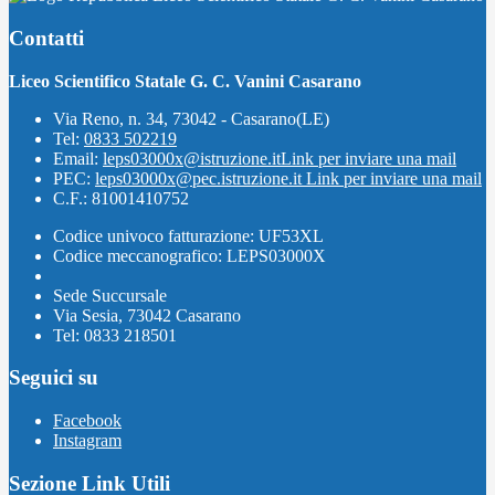
Contatti
Liceo Scientifico Statale G. C. Vanini Casarano
Via Reno, n. 34, 73042 - Casarano(LE)
Tel:
0833 502219
Email:
leps03000x@istruzione.it
Link per inviare una mail
PEC:
leps03000x@pec.istruzione.it
Link per inviare una mail
C.F.: 81001410752
Codice univoco fatturazione: UF53XL
Codice meccanografico: LEPS03000X
Sede Succursale
Via Sesia, 73042 Casarano
Tel: 0833 218501
Seguici su
Facebook
Instagram
Sezione Link Utili