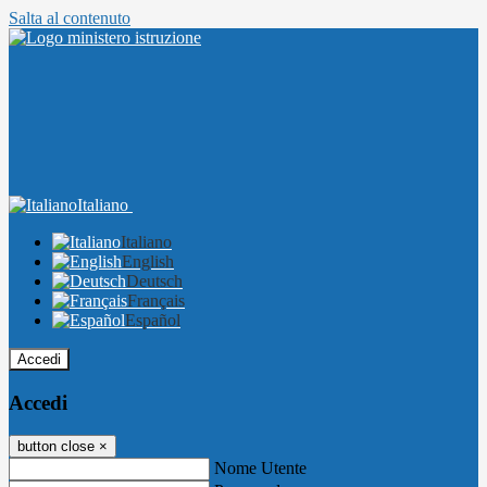
Salta al contenuto
Italiano
Italiano
English
Deutsch
Français
Español
Accedi
Accedi
button close
×
Nome Utente