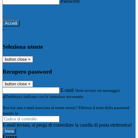
Password
Password dimenticata?
-
Entra con SPID
Entra con CIE
Seleziona utente
button close
×
Recupero password
button close
×
E-mail
Verrà inviato un messaggio
all'indirizzo indicato con le istruzioni necessarie.
Non hai una e-mail associata al nome utente? Effettua il reset della password
tramite la
Login Spaggiari
E-mail inviata, si prega di controllare la casella di posta elettronica!
Errore