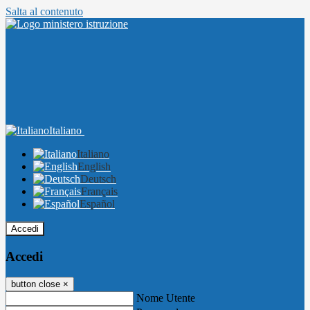
Salta al contenuto
Italiano
Italiano
English
Deutsch
Français
Español
Accedi
Accedi
button close
×
Nome Utente