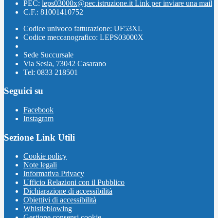
PEC:
leps03000x@pec.istruzione.it
Link per inviare una mail
C.F.: 81001410752
Codice univoco fatturazione: UF53XL
Codice meccanografico: LEPS03000X
Sede Succursale
Via Sesia, 73042 Casarano
Tel: 0833 218501
Seguici su
Facebook
Instagram
Sezione Link Utili
Cookie policy
Note legali
Informativa Privacy
Ufficio Relazioni con il Pubblico
Dichiarazione di accessibilità
Obiettivi di accessibilità
Whistleblowing
Gestione consensi cookie