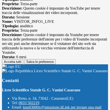
Proprieta:
Terza-parte
Descrizione:
Questo cookie è impostato da YouTube per tenere
traccia delle visualizzazioni dei video incorporati.
Durata:
Sessione
Nome:
VISITOR_INFO1_LIVE
Tipologia:
analitico
Proprieta:
Terza-parte
Descrizione:
Questo cookie è impostato da Youtube per tenere
traccia delle preferenze dell'utente per i video di Youtube incorporati
nei siti; può anche determinare se il visitatore del sito web sta
utilizzando la nuova o la vecchia versione dell'interfaccia di
Youtube.
Durata:
6 mesi
Accetta tutti
Salva le preferenze
Liceo Scientifico Statale G. C. Vanini Casarano
Contatti
Liceo Scientifico Statale G. C. Vanini Casarano
Via Reno, n. 34, 73042 - Casarano(LE)
Tel:
0833 502219
Email:
leps03000x@istruzione.it
Link per inviare una mail