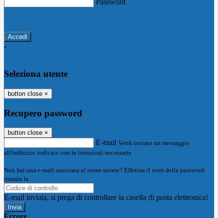
Password
Password dimenticata?
-
Entra con SPID
Entra con CIE
Seleziona utente
button close
×
Recupero password
button close
×
E-mail
Verrà inviato un messaggio
all'indirizzo indicato con le istruzioni necessarie.
Non hai una e-mail associata al nome utente? Effettua il reset della password
tramite la
Login Spaggiari
E-mail inviata, si prega di controllare la casella di posta elettronica!
Errore