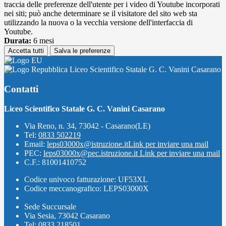
traccia delle preferenze dell'utente per i video di Youtube incorporati
nei siti; può anche determinare se il visitatore del sito web sta
utilizzando la nuova o la vecchia versione dell'interfaccia di
Youtube.
Durata:
6 mesi
Accetta tutti
Salva le preferenze
Liceo Scientifico Statale G. C. Vanini Casarano
Contatti
Liceo Scientifico Statale G. C. Vanini Casarano
Via Reno, n. 34, 73042 - Casarano(LE)
Tel:
0833 502219
Email:
leps03000x@istruzione.it
Link per inviare una mail
PEC:
leps03000x@pec.istruzione.it
Link per inviare una mail
C.F.: 81001410752
Codice univoco fatturazione: UF53XL
Codice meccanografico: LEPS03000X
Sede Succursale
Via Sesia, 73042 Casarano
Tel: 0833 218501