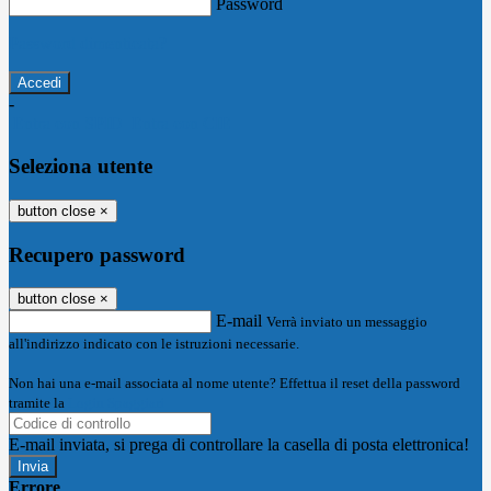
Password
Password dimenticata?
-
Entra con SPID
Entra con CIE
Seleziona utente
button close
×
Recupero password
button close
×
E-mail
Verrà inviato un messaggio
all'indirizzo indicato con le istruzioni necessarie.
Non hai una e-mail associata al nome utente? Effettua il reset della password
tramite la
Login Spaggiari
E-mail inviata, si prega di controllare la casella di posta elettronica!
Errore