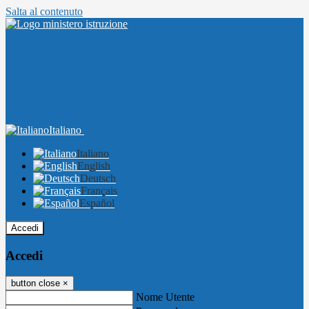
Salta al contenuto
Italiano
Italiano
English
Deutsch
Français
Español
Accedi
Accedi
button close
×
Nome Utente