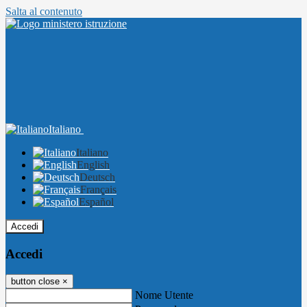
Salta al contenuto
Italiano
Italiano
English
Deutsch
Français
Español
Accedi
Accedi
button close
×
Nome Utente