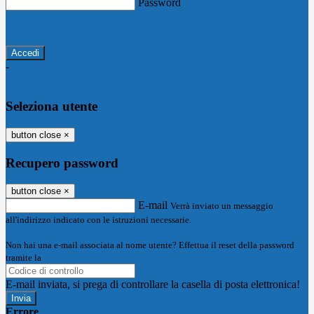
Password
Password dimenticata?
-
Entra con SPID
Entra con CIE
Seleziona utente
button close
×
Recupero password
button close
×
E-mail
Verrà inviato un messaggio
all'indirizzo indicato con le istruzioni necessarie.
Non hai una e-mail associata al nome utente? Effettua il reset della password
tramite la
Login Spaggiari
E-mail inviata, si prega di controllare la casella di posta elettronica!
Errore