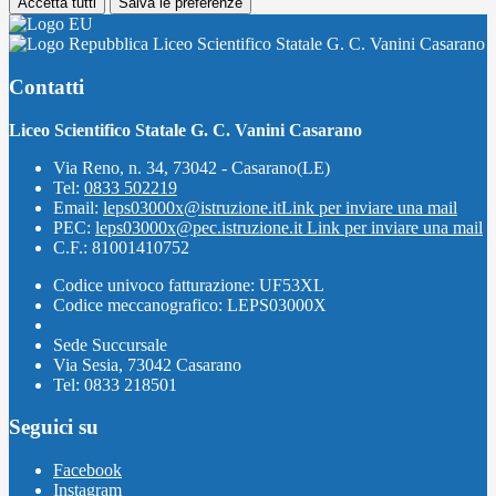
Accetta tutti
Salva le preferenze
Liceo Scientifico Statale G. C. Vanini Casarano
Contatti
Liceo Scientifico Statale G. C. Vanini Casarano
Via Reno, n. 34, 73042 - Casarano(LE)
Tel:
0833 502219
Email:
leps03000x@istruzione.it
Link per inviare una mail
PEC:
leps03000x@pec.istruzione.it
Link per inviare una mail
C.F.: 81001410752
Codice univoco fatturazione: UF53XL
Codice meccanografico: LEPS03000X
Sede Succursale
Via Sesia, 73042 Casarano
Tel: 0833 218501
Seguici su
Facebook
Instagram