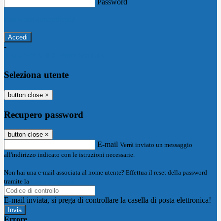
Password
Password dimenticata?
-
Entra con SPID
Entra con CIE
Seleziona utente
button close
×
Recupero password
button close
×
E-mail
Verrà inviato un messaggio
all'indirizzo indicato con le istruzioni necessarie.
Non hai una e-mail associata al nome utente? Effettua il reset della password
tramite la
Login Spaggiari
E-mail inviata, si prega di controllare la casella di posta elettronica!
Errore