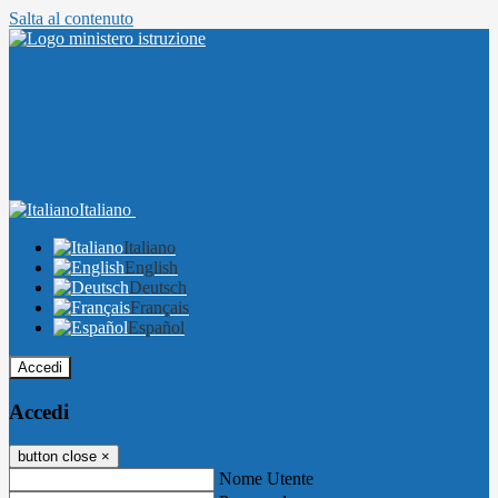
Salta al contenuto
Italiano
Italiano
English
Deutsch
Français
Español
Accedi
Accedi
button close
×
Nome Utente