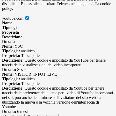
disabilitati. È possibile consultare l'elenco nella pagina della cookie
policy.
youtube.com
Nome
Tipologia
Proprieta
Descrizione
Durata
Nome:
YSC
Tipologia:
analitico
Proprieta:
Terza-parte
Descrizione:
Questo cookie è impostato da YouTube per tenere
traccia delle visualizzazioni dei video incorporati.
Durata:
Sessione
Nome:
VISITOR_INFO1_LIVE
Tipologia:
analitico
Proprieta:
Terza-parte
Descrizione:
Questo cookie è impostato da Youtube per tenere
traccia delle preferenze dell'utente per i video di Youtube incorporati
nei siti; può anche determinare se il visitatore del sito web sta
utilizzando la nuova o la vecchia versione dell'interfaccia di
Youtube.
Durata:
6 mesi