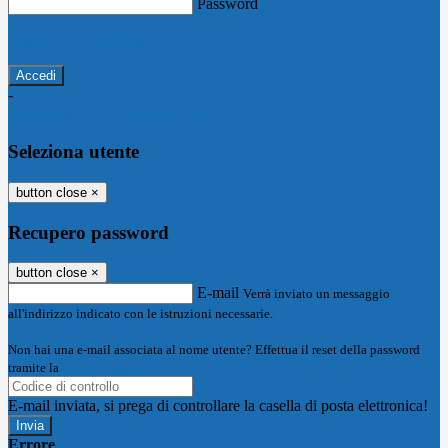
Password
Password dimenticata?
-
Entra con SPID
Entra con CIE
Seleziona utente
button close
×
Recupero password
button close
×
E-mail
Verrà inviato un messaggio
all'indirizzo indicato con le istruzioni necessarie.
Non hai una e-mail associata al nome utente? Effettua il reset della password
tramite la
Login Spaggiari
E-mail inviata, si prega di controllare la casella di posta elettronica!
Errore