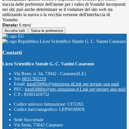
traccia delle preferenze dell'utente per i video di Youtube incorporati
nei siti; può anche determinare se il visitatore del sito web sta
utilizzando la nuova o la vecchia versione dell'interfaccia di
Youtube.
Durata:
6 mesi
Accetta tutti
Salva le preferenze
Liceo Scientifico Statale G. C. Vanini Casarano
Contatti
Liceo Scientifico Statale G. C. Vanini Casarano
Via Reno, n. 34, 73042 - Casarano(LE)
Tel:
0833 502219
Email:
leps03000x@istruzione.it
Link per inviare una mail
PEC:
leps03000x@pec.istruzione.it
Link per inviare una mail
C.F.: 81001410752
Codice univoco fatturazione: UF53XL
Codice meccanografico: LEPS03000X
Sede Succursale
Via Sesia, 73042 Casarano