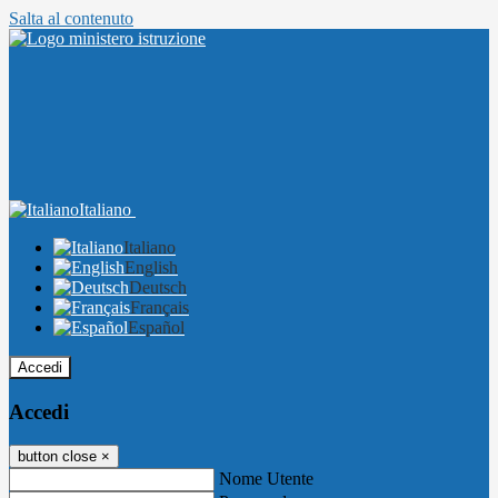
Salta al contenuto
Italiano
Italiano
English
Deutsch
Français
Español
Accedi
Accedi
button close
×
Nome Utente