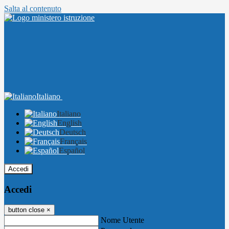
Salta al contenuto
Italiano
Italiano
English
Deutsch
Français
Español
Accedi
Accedi
button close
×
Nome Utente