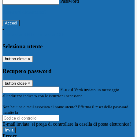
Password
Password dimenticata?
-
Entra con SPID
Entra con CIE
Seleziona utente
button close
×
Recupero password
button close
×
E-mail
Verrà inviato un messaggio
all'indirizzo indicato con le istruzioni necessarie.
Non hai una e-mail associata al nome utente? Effettua il reset della password
tramite la
Login Spaggiari
E-mail inviata, si prega di controllare la casella di posta elettronica!
Errore