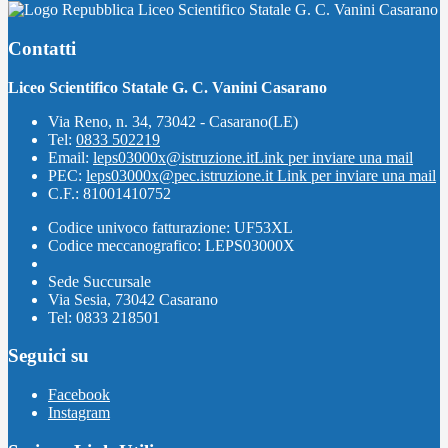
Liceo Scientifico Statale G. C. Vanini Casarano
Contatti
Liceo Scientifico Statale G. C. Vanini Casarano
Via Reno, n. 34, 73042 - Casarano(LE)
Tel:
0833 502219
Email:
leps03000x@istruzione.it
Link per inviare una mail
PEC:
leps03000x@pec.istruzione.it
Link per inviare una mail
C.F.: 81001410752
Codice univoco fatturazione: UF53XL
Codice meccanografico: LEPS03000X
Sede Succursale
Via Sesia, 73042 Casarano
Tel: 0833 218501
Seguici su
Facebook
Instagram