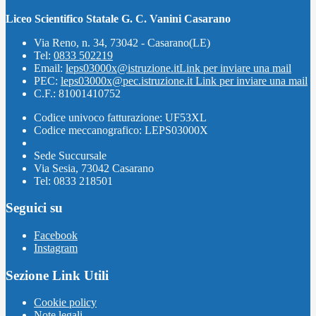
Liceo Scientifico Statale G. C. Vanini Casarano
Via Reno, n. 34, 73042 - Casarano(LE)
Tel:
0833 502219
Email:
leps03000x@istruzione.it
Link per inviare una mail
PEC:
leps03000x@pec.istruzione.it
Link per inviare una mail
C.F.: 81001410752
Codice univoco fatturazione: UF53XL
Codice meccanografico: LEPS03000X
Sede Succursale
Via Sesia, 73042 Casarano
Tel: 0833 218501
Seguici su
Facebook
Instagram
Sezione Link Utili
Cookie policy
Note legali