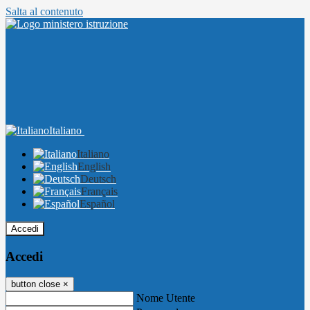
Salta al contenuto
Italiano
Italiano
English
Deutsch
Français
Español
Accedi
Accedi
button close
×
Nome Utente