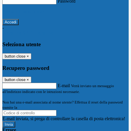
Password
Password dimenticata?
-
Entra con SPID
Entra con CIE
Seleziona utente
button close
×
Recupero password
button close
×
E-mail
Verrà inviato un messaggio
all'indirizzo indicato con le istruzioni necessarie.
Non hai una e-mail associata al nome utente? Effettua il reset della password
tramite la
Login Spaggiari
E-mail inviata, si prega di controllare la casella di posta elettronica!
Errore