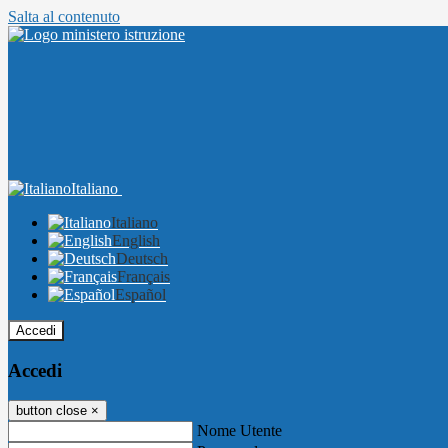
Salta al contenuto
Italiano
Italiano
English
Deutsch
Français
Español
Accedi
Accedi
button close
×
Nome Utente