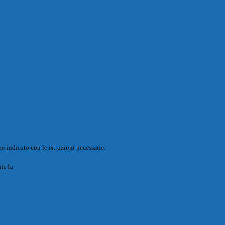
o indicato con le istruzioni necessarie.
ite la
Login Spaggiari