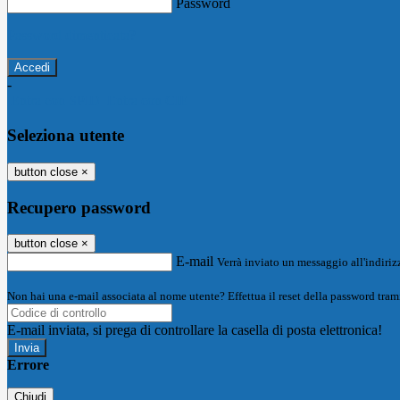
Password
Password dimenticata?
-
Entra con SPID
Entra con CIE
Seleziona utente
button close
×
Recupero password
button close
×
E-mail
Verrà inviato un messaggio all'indirizz
Non hai una e-mail associata al nome utente? Effettua il reset della password tram
E-mail inviata, si prega di controllare la casella di posta elettronica!
Errore
Chiudi