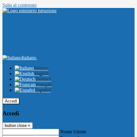
Salta al contenuto
Italiano
Italiano
English
Deutsch
Français
Español
Accedi
Accedi
button close
×
Nome Utente