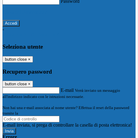
Password
Password dimenticata?
-
Entra con SPID
Entra con CIE
Seleziona utente
button close
×
Recupero password
button close
×
E-mail
Verrà inviato un messaggio
all'indirizzo indicato con le istruzioni necessarie.
Non hai una e-mail associata al nome utente? Effettua il reset della password
tramite la
Login Spaggiari
E-mail inviata, si prega di controllare la casella di posta elettronica!
Errore