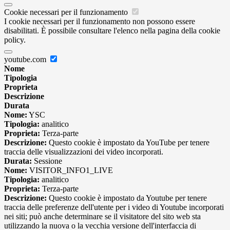
Cookie necessari per il funzionamento
I cookie necessari per il funzionamento non possono essere
disabilitati. È possibile consultare l'elenco nella pagina della cookie
policy.
youtube.com
Nome
Tipologia
Proprieta
Descrizione
Durata
Nome:
YSC
Tipologia:
analitico
Proprieta:
Terza-parte
Descrizione:
Questo cookie è impostato da YouTube per tenere
traccia delle visualizzazioni dei video incorporati.
Durata:
Sessione
Nome:
VISITOR_INFO1_LIVE
Tipologia:
analitico
Proprieta:
Terza-parte
Descrizione:
Questo cookie è impostato da Youtube per tenere
traccia delle preferenze dell'utente per i video di Youtube incorporati
nei siti; può anche determinare se il visitatore del sito web sta
utilizzando la nuova o la vecchia versione dell'interfaccia di