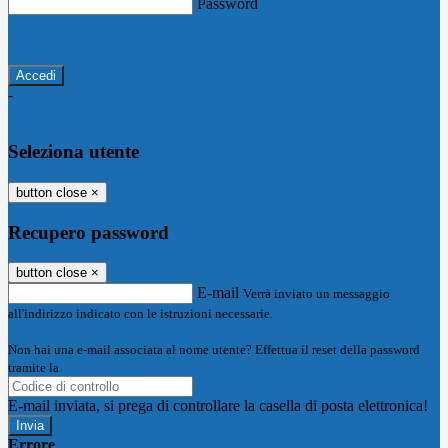
Password
Password dimenticata?
-
Entra con SPID
Entra con CIE
Seleziona utente
button close
×
Recupero password
button close
×
E-mail
Verrà inviato un messaggio
all'indirizzo indicato con le istruzioni necessarie.
Non hai una e-mail associata al nome utente? Effettua il reset della password
tramite la
Login Spaggiari
E-mail inviata, si prega di controllare la casella di posta elettronica!
Errore