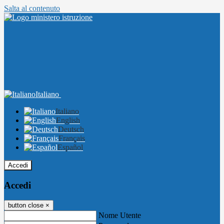
Salta al contenuto
Italiano
Italiano
English
Deutsch
Français
Español
Accedi
Accedi
button close
×
Nome Utente