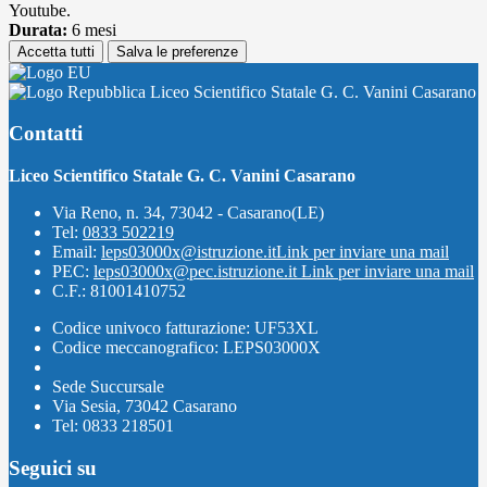
Youtube.
Durata:
6 mesi
Accetta tutti
Salva le preferenze
Liceo Scientifico Statale G. C. Vanini Casarano
Contatti
Liceo Scientifico Statale G. C. Vanini Casarano
Via Reno, n. 34, 73042 - Casarano(LE)
Tel:
0833 502219
Email:
leps03000x@istruzione.it
Link per inviare una mail
PEC:
leps03000x@pec.istruzione.it
Link per inviare una mail
C.F.: 81001410752
Codice univoco fatturazione: UF53XL
Codice meccanografico: LEPS03000X
Sede Succursale
Via Sesia, 73042 Casarano
Tel: 0833 218501
Seguici su