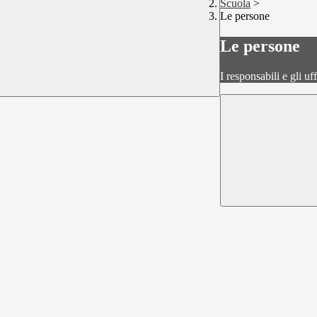
Scuola
>
Le persone
Le persone
I responsabili e gli uf