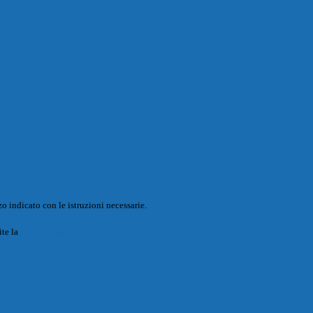
o indicato con le istruzioni necessarie.
ite la
Login Spaggiari