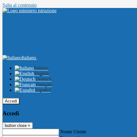
Salta al contenuto
Italiano
Italiano
English
Deutsch
Français
Español
Accedi
Accedi
button close
×
Nome Utente