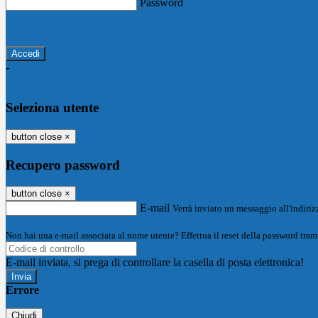
Password
Password dimenticata?
-
Entra con SPID
Entra con CIE
Seleziona utente
button close
×
Recupero password
button close
×
E-mail
Verrà inviato un messaggio all'indirizz
Non hai una e-mail associata al nome utente? Effettua il reset della password tram
E-mail inviata, si prega di controllare la casella di posta elettronica!
Errore
Chiudi