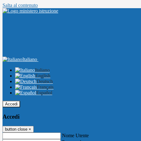
Salta al contenuto
Italiano
Italiano
English
Deutsch
Français
Español
Accedi
Accedi
button close
×
Nome Utente