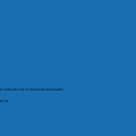
o indicato con le istruzioni necessarie.
ite la
Login Spaggiari