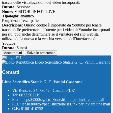
traccia delle visualizzazioni dei video incorporati.
Durata:
Sessione
Nome:
VISITOR_INFO1_LIVE
Tipologia:
analitico
Proprieta:
Terza-parte
Descrizione:
Questo cookie è impostato da Youtube per tenere
traccia delle preferenze dell'utente per i video di Youtube incorporati
nei siti; può anche determinare se il visitatore del sito web sta
utilizzando la nuova o la vecchia versione dell'interfaccia di
Youtube.
Durata:
6 mesi
Accetta tutti
Salva le preferenze
Liceo Scientifico Statale G. C. Vanini Casarano
Contatti
Liceo Scientifico Statale G. C. Vanini Casarano
Via Reno, n. 34, 73042 - Casarano(LE)
Tel:
0833 502219
Email:
leps03000x@istruzione.it
Link per inviare una mail
PEC:
leps03000x@pec.istruzione.it
Link per inviare una mail
C.F.: 81001410752