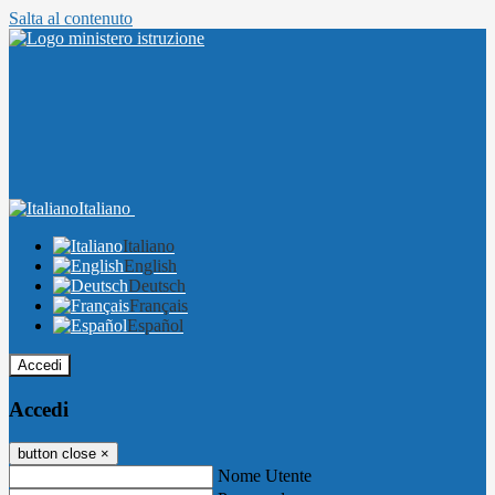
Salta al contenuto
Italiano
Italiano
English
Deutsch
Français
Español
Accedi
Accedi
button close
×
Nome Utente