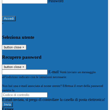
Password
Password dimenticata?
-
Entra con SPID
Entra con CIE
Seleziona utente
button close
×
Recupero password
button close
×
E-mail
Verrà inviato un messaggio
all'indirizzo indicato con le istruzioni necessarie.
Non hai una e-mail associata al nome utente? Effettua il reset della password
tramite la
Login Spaggiari
E-mail inviata, si prega di controllare la casella di posta elettronica!
Errore