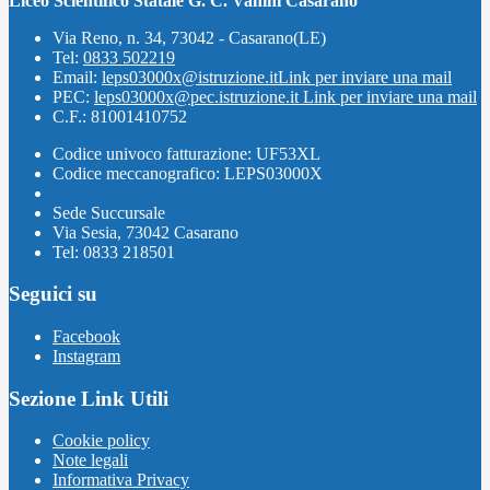
Liceo Scientifico Statale G. C. Vanini Casarano
Via Reno, n. 34, 73042 - Casarano(LE)
Tel:
0833 502219
Email:
leps03000x@istruzione.it
Link per inviare una mail
PEC:
leps03000x@pec.istruzione.it
Link per inviare una mail
C.F.: 81001410752
Codice univoco fatturazione: UF53XL
Codice meccanografico: LEPS03000X
Sede Succursale
Via Sesia, 73042 Casarano
Tel: 0833 218501
Seguici su
Facebook
Instagram
Sezione Link Utili
Cookie policy
Note legali
Informativa Privacy