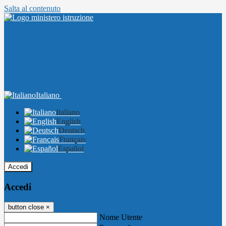
Salta al contenuto
Italiano
Italiano
English
Deutsch
Français
Español
Accedi
Accedi
button close
×
Nome Utente