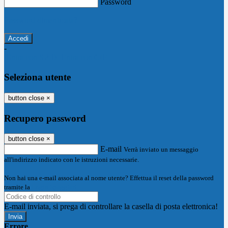
Password
Password dimenticata?
-
Entra con SPID
Entra con CIE
Seleziona utente
button close
×
Recupero password
button close
×
E-mail
Verrà inviato un messaggio
all'indirizzo indicato con le istruzioni necessarie.
Non hai una e-mail associata al nome utente? Effettua il reset della password
tramite la
Login Spaggiari
E-mail inviata, si prega di controllare la casella di posta elettronica!
Errore