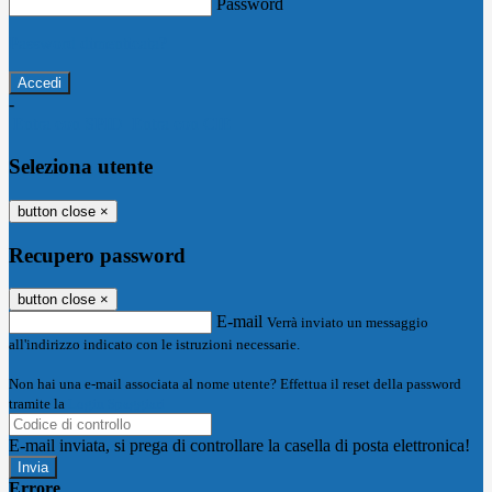
Password
Password dimenticata?
-
Entra con SPID
Entra con CIE
Seleziona utente
button close
×
Recupero password
button close
×
E-mail
Verrà inviato un messaggio
all'indirizzo indicato con le istruzioni necessarie.
Non hai una e-mail associata al nome utente? Effettua il reset della password
tramite la
Login Spaggiari
E-mail inviata, si prega di controllare la casella di posta elettronica!
Errore