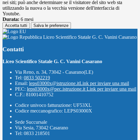
nei siti; può anche determinare se il visitatore del sito web sta
utilizzando la nuova o la vecchia versione dell'interfaccia di
Youtube.
Durata:
6 mesi
Accetta tutti
Salva le preferenze
Liceo Scientifico Statale G. C. Vanini Casarano
Contatti
Liceo Scientifico Statale G. C. Vanini Casarano
Via Reno, n. 34, 73042 - Casarano(LE)
Tel:
0833 502219
Email:
leps03000x@istruzione.it
Link per inviare una mail
PEC:
leps03000x@pec.istruzione.it
Link per inviare una mail
C.F.: 81001410752
Codice univoco fatturazione: UF53XL
Codice meccanografico: LEPS03000X
Sede Succursale
Via Sesia, 73042 Casarano
Tel: 0833 218501