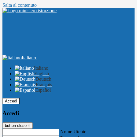
Salta al contenuto
Italiano
Italiano
English
Deutsch
Français
Español
Accedi
Accedi
button close
×
Nome Utente