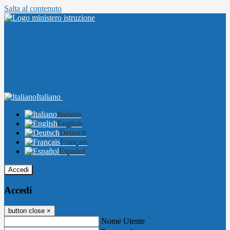
Salta al contenuto
Italiano
Italiano
English
Deutsch
Français
Español
Accedi
Accedi
button close
×
Nome Utente