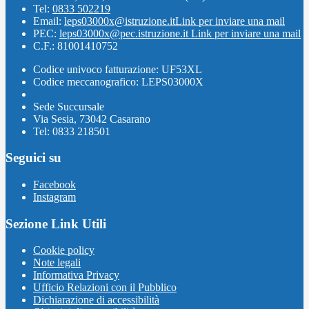
Tel:
0833 502219
Email:
leps03000x@istruzione.it
Link per inviare una mail
PEC:
leps03000x@pec.istruzione.it
Link per inviare una mail
C.F.: 81001410752
Codice univoco fatturazione: UF53XL
Codice meccanografico: LEPS03000X
Sede Succursale
Via Sesia, 73042 Casarano
Tel: 0833 218501
Seguici su
Facebook
Instagram
Sezione Link Utili
Cookie policy
Note legali
Informativa Privacy
Ufficio Relazioni con il Pubblico
Dichiarazione di accessibilità