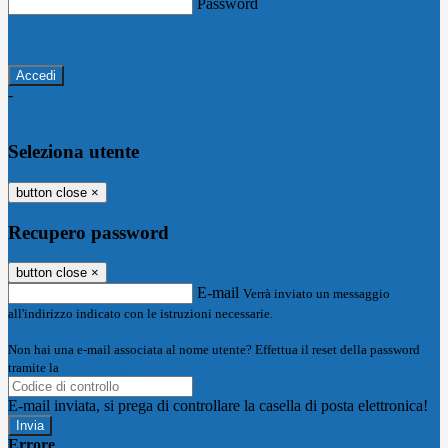
Password
Password dimenticata?
-
Entra con SPID
Entra con CIE
Seleziona utente
button close
×
Recupero password
button close
×
E-mail
Verrà inviato un messaggio
all'indirizzo indicato con le istruzioni necessarie.
Non hai una e-mail associata al nome utente? Effettua il reset della password
tramite la
Login Spaggiari
E-mail inviata, si prega di controllare la casella di posta elettronica!
Errore