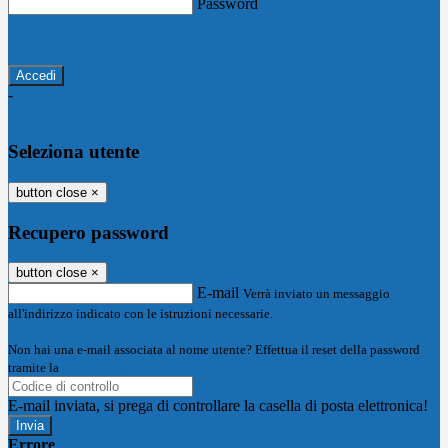
Password
Password dimenticata?
-
Entra con SPID
Entra con CIE
Seleziona utente
button close
×
Recupero password
button close
×
E-mail
Verrà inviato un messaggio
all'indirizzo indicato con le istruzioni necessarie.
Non hai una e-mail associata al nome utente? Effettua il reset della password
tramite la
Login Spaggiari
E-mail inviata, si prega di controllare la casella di posta elettronica!
Errore