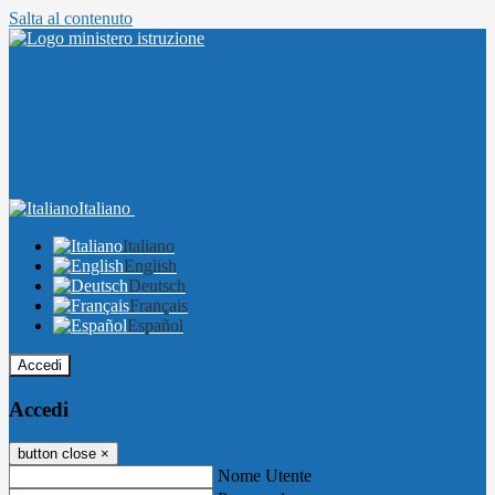
Salta al contenuto
Italiano
Italiano
English
Deutsch
Français
Español
Accedi
Accedi
button close
×
Nome Utente