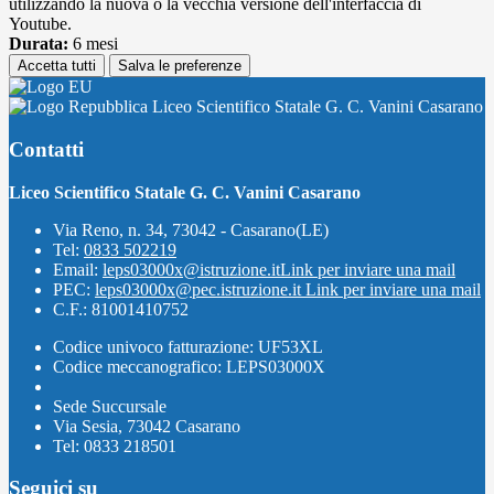
utilizzando la nuova o la vecchia versione dell'interfaccia di
Youtube.
Durata:
6 mesi
Accetta tutti
Salva le preferenze
Liceo Scientifico Statale G. C. Vanini Casarano
Contatti
Liceo Scientifico Statale G. C. Vanini Casarano
Via Reno, n. 34, 73042 - Casarano(LE)
Tel:
0833 502219
Email:
leps03000x@istruzione.it
Link per inviare una mail
PEC:
leps03000x@pec.istruzione.it
Link per inviare una mail
C.F.: 81001410752
Codice univoco fatturazione: UF53XL
Codice meccanografico: LEPS03000X
Sede Succursale
Via Sesia, 73042 Casarano
Tel: 0833 218501
Seguici su