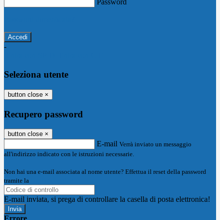
Password
Password dimenticata?
-
Entra con SPID
Entra con CIE
Seleziona utente
button close
×
Recupero password
button close
×
E-mail
Verrà inviato un messaggio
all'indirizzo indicato con le istruzioni necessarie.
Non hai una e-mail associata al nome utente? Effettua il reset della password
tramite la
Login Spaggiari
E-mail inviata, si prega di controllare la casella di posta elettronica!
Errore