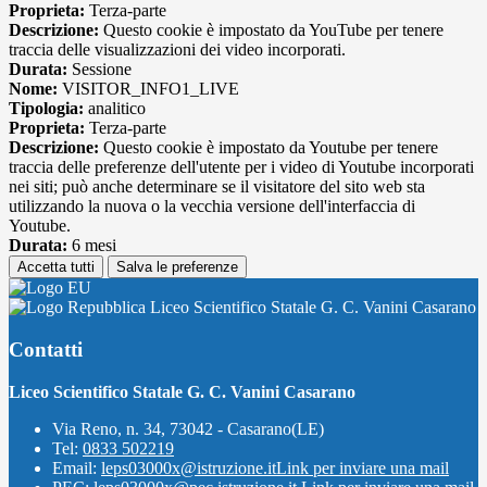
Proprieta:
Terza-parte
Descrizione:
Questo cookie è impostato da YouTube per tenere
traccia delle visualizzazioni dei video incorporati.
Durata:
Sessione
Nome:
VISITOR_INFO1_LIVE
Tipologia:
analitico
Proprieta:
Terza-parte
Descrizione:
Questo cookie è impostato da Youtube per tenere
traccia delle preferenze dell'utente per i video di Youtube incorporati
nei siti; può anche determinare se il visitatore del sito web sta
utilizzando la nuova o la vecchia versione dell'interfaccia di
Youtube.
Durata:
6 mesi
Accetta tutti
Salva le preferenze
Liceo Scientifico Statale G. C. Vanini Casarano
Contatti
Liceo Scientifico Statale G. C. Vanini Casarano
Via Reno, n. 34, 73042 - Casarano(LE)
Tel:
0833 502219
Email:
leps03000x@istruzione.it
Link per inviare una mail