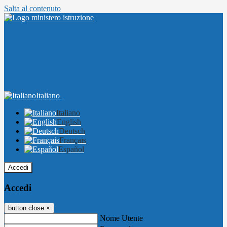
Salta al contenuto
Italiano
Italiano
English
Deutsch
Français
Español
Accedi
Accedi
button close
×
Nome Utente