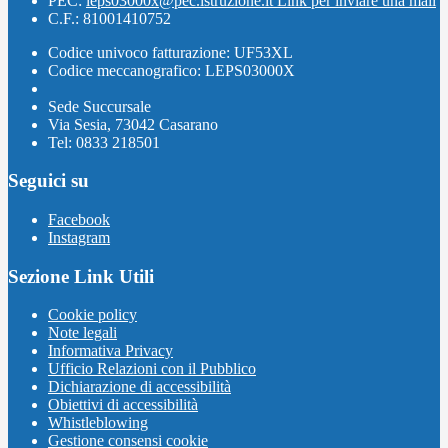
PEC:
leps03000x@pec.istruzione.it
Link per inviare una mail
C.F.: 81001410752
Codice univoco fatturazione: UF53XL
Codice meccanografico: LEPS03000X
Sede Succursale
Via Sesia, 73042 Casarano
Tel: 0833 218501
Seguici su
Facebook
Instagram
Sezione Link Utili
Cookie policy
Note legali
Informativa Privacy
Ufficio Relazioni con il Pubblico
Dichiarazione di accessibilità
Obiettivi di accessibilità
Whistleblowing
Gestione consensi cookie