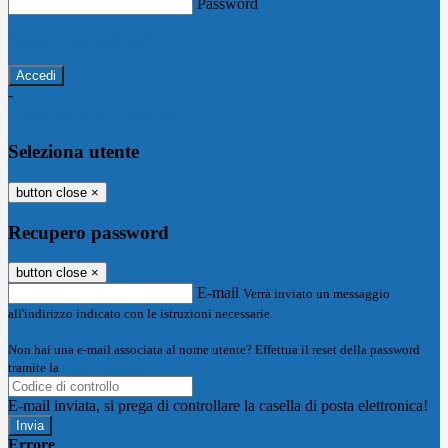
Password
Password dimenticata?
-
Entra con SPID
Entra con CIE
Seleziona utente
button close
×
Recupero password
button close
×
E-mail
Verrà inviato un messaggio
all'indirizzo indicato con le istruzioni necessarie.
Non hai una e-mail associata al nome utente? Effettua il reset della password
tramite la
Login Spaggiari
E-mail inviata, si prega di controllare la casella di posta elettronica!
Errore