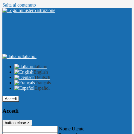
Salta al contenuto
Italiano
Italiano
English
Deutsch
Français
Español
Accedi
Accedi
button close
×
Nome Utente