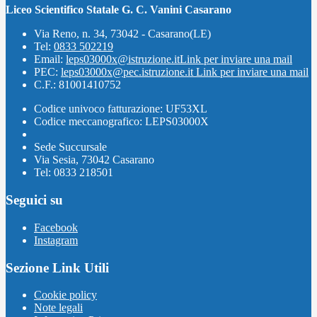
Liceo Scientifico Statale G. C. Vanini Casarano
Via Reno, n. 34, 73042 - Casarano(LE)
Tel:
0833 502219
Email:
leps03000x@istruzione.it
Link per inviare una mail
PEC:
leps03000x@pec.istruzione.it
Link per inviare una mail
C.F.: 81001410752
Codice univoco fatturazione: UF53XL
Codice meccanografico: LEPS03000X
Sede Succursale
Via Sesia, 73042 Casarano
Tel: 0833 218501
Seguici su
Facebook
Instagram
Sezione Link Utili
Cookie policy
Note legali