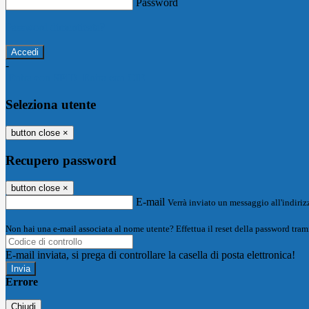
Password
Password dimenticata?
-
Entra con SPID
Entra con CIE
Seleziona utente
button close
×
Recupero password
button close
×
E-mail
Verrà inviato un messaggio all'indirizz
Non hai una e-mail associata al nome utente? Effettua il reset della password tram
E-mail inviata, si prega di controllare la casella di posta elettronica!
Errore
Chiudi