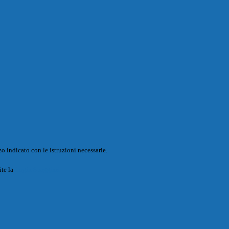
o indicato con le istruzioni necessarie.
ite la
Login Spaggiari