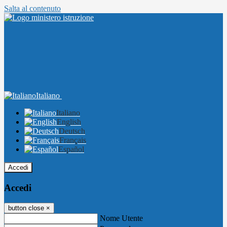
Salta al contenuto
Italiano
Italiano
English
Deutsch
Français
Español
Accedi
Accedi
button close
×
Nome Utente