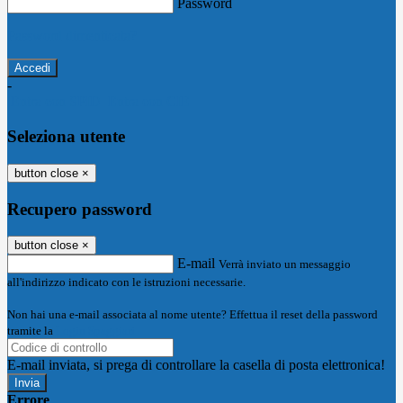
Password
Password dimenticata?
-
Entra con SPID
Entra con CIE
Seleziona utente
button close
×
Recupero password
button close
×
E-mail
Verrà inviato un messaggio
all'indirizzo indicato con le istruzioni necessarie.
Non hai una e-mail associata al nome utente? Effettua il reset della password
tramite la
Login Spaggiari
E-mail inviata, si prega di controllare la casella di posta elettronica!
Errore