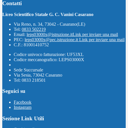
Contatti
Liceo Scientifico Statale G. C. Vanini Casarano
Via Reno, n. 34, 73042 - Casarano(LE)
Tel:
0833 502219
Email:
leps03000x@istruzione.it
Link per inviare una mail
PEC:
leps03000x@pec.istruzione.it
Link per inviare una mail
C.F.: 81001410752
Codice univoco fatturazione: UF53XL
Codice meccanografico: LEPS03000X
Sede Succursale
Via Sesia, 73042 Casarano
Tel: 0833 218501
Seguici su
Facebook
Instagram
Sezione Link Utili