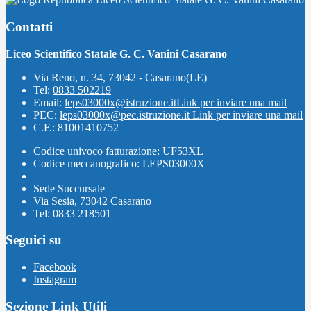
Contatti
Liceo Scientifico Statale G. C. Vanini Casarano
Via Reno, n. 34, 73042 - Casarano(LE)
Tel:
0833 502219
Email:
leps03000x@istruzione.it
Link per inviare una mail
PEC:
leps03000x@pec.istruzione.it
Link per inviare una mail
C.F.: 81001410752
Codice univoco fatturazione: UF53XL
Codice meccanografico: LEPS03000X
Sede Succursale
Via Sesia, 73042 Casarano
Tel: 0833 218501
Seguici su
Facebook
Instagram
Sezione Link Utili