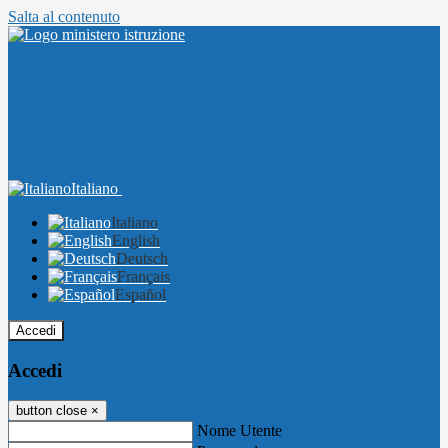
Salta al contenuto
Italiano
Italiano
English
Deutsch
Français
Español
Accedi
Accedi
button close
×
Nome Utente