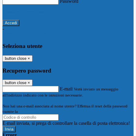
Password
Password dimenticata?
-
Entra con SPID
Entra con CIE
Seleziona utente
button close
×
Recupero password
button close
×
E-mail
Verrà inviato un messaggio
all'indirizzo indicato con le istruzioni necessarie.
Non hai una e-mail associata al nome utente? Effettua il reset della password
tramite la
Login Spaggiari
E-mail inviata, si prega di controllare la casella di posta elettronica!
Errore