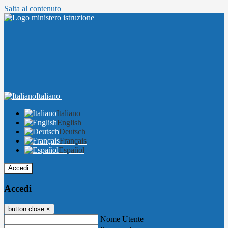
Salta al contenuto
Italiano
Italiano
English
Deutsch
Français
Español
Accedi
Accedi
button close
×
Nome Utente