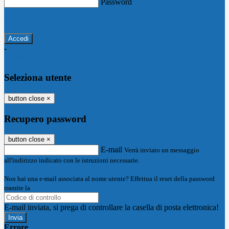
Password
Password dimenticata?
-
Entra con SPID
Entra con CIE
Seleziona utente
button close
×
Recupero password
button close
×
E-mail
Verrà inviato un messaggio
all'indirizzo indicato con le istruzioni necessarie.
Non hai una e-mail associata al nome utente? Effettua il reset della password
tramite la
Login Spaggiari
E-mail inviata, si prega di controllare la casella di posta elettronica!
Errore