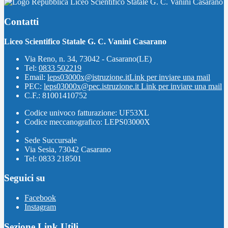
Liceo Scientifico Statale G. C. Vanini Casarano
Contatti
Liceo Scientifico Statale G. C. Vanini Casarano
Via Reno, n. 34, 73042 - Casarano(LE)
Tel:
0833 502219
Email:
leps03000x@istruzione.it
Link per inviare una mail
PEC:
leps03000x@pec.istruzione.it
Link per inviare una mail
C.F.: 81001410752
Codice univoco fatturazione: UF53XL
Codice meccanografico: LEPS03000X
Sede Succursale
Via Sesia, 73042 Casarano
Tel: 0833 218501
Seguici su
Facebook
Instagram
Sezione Link Utili