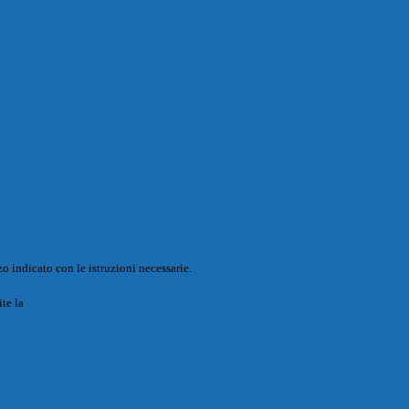
o indicato con le istruzioni necessarie.
ite la
Login Spaggiari