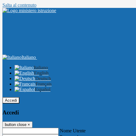
Salta al contenuto
Italiano
Italiano
English
Deutsch
Français
Español
Accedi
Accedi
button close
×
Nome Utente