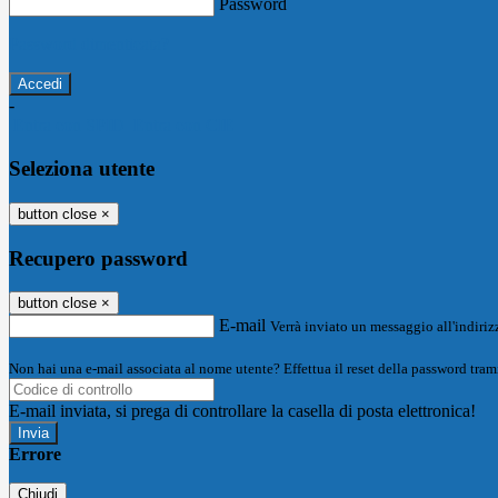
Password
Password dimenticata?
-
Entra con SPID
Entra con CIE
Seleziona utente
button close
×
Recupero password
button close
×
E-mail
Verrà inviato un messaggio all'indirizz
Non hai una e-mail associata al nome utente? Effettua il reset della password tram
E-mail inviata, si prega di controllare la casella di posta elettronica!
Errore
Chiudi