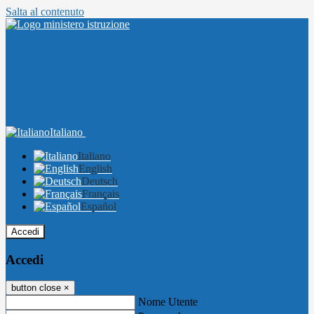
Salta al contenuto
Italiano
Italiano
English
Deutsch
Français
Español
Accedi
Accedi
button close
×
Nome Utente