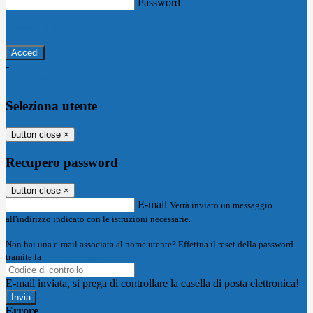
Password
Password dimenticata?
-
Entra con SPID
Entra con CIE
Seleziona utente
button close
×
Recupero password
button close
×
E-mail
Verrà inviato un messaggio
all'indirizzo indicato con le istruzioni necessarie.
Non hai una e-mail associata al nome utente? Effettua il reset della password
tramite la
Login Spaggiari
E-mail inviata, si prega di controllare la casella di posta elettronica!
Errore