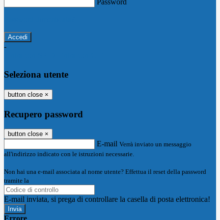
Password
Password dimenticata?
-
Entra con SPID
Entra con CIE
Seleziona utente
button close
×
Recupero password
button close
×
E-mail
Verrà inviato un messaggio
all'indirizzo indicato con le istruzioni necessarie.
Non hai una e-mail associata al nome utente? Effettua il reset della password
tramite la
Login Spaggiari
E-mail inviata, si prega di controllare la casella di posta elettronica!
Errore