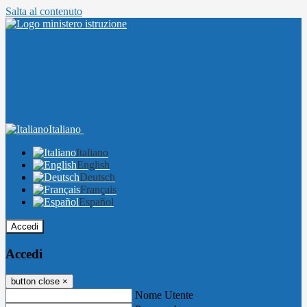
Salta al contenuto
Italiano
Italiano
English
Deutsch
Français
Español
Accedi
Accedi
button close
×
Nome Utente