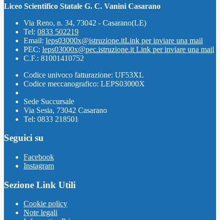
Liceo Scientifico Statale G. C. Vanini Casarano
Via Reno, n. 34, 73042 - Casarano(LE)
Tel:
0833 502219
Email:
leps03000x@istruzione.it
Link per inviare una mail
PEC:
leps03000x@pec.istruzione.it
Link per inviare una mail
C.F.: 81001410752
Codice univoco fatturazione: UF53XL
Codice meccanografico: LEPS03000X
Sede Succursale
Via Sesia, 73042 Casarano
Tel: 0833 218501
Seguici su
Facebook
Instagram
Sezione Link Utili
Cookie policy
Note legali