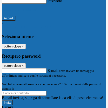
Password
Password dimenticata?
-
Entra con SPID
Entra con CIE
Seleziona utente
button close
×
Recupero password
button close
×
E-mail
Verrà inviato un messaggio
all'indirizzo indicato con le istruzioni necessarie.
Non hai una e-mail associata al nome utente? Effettua il reset della password
tramite la
Login Spaggiari
E-mail inviata, si prega di controllare la casella di posta elettronica!
Errore