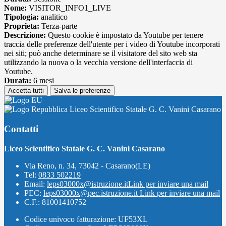
Nome:
VISITOR_INFO1_LIVE
Tipologia:
analitico
Proprieta:
Terza-parte
Descrizione:
Questo cookie è impostato da Youtube per tenere
traccia delle preferenze dell'utente per i video di Youtube incorporati
nei siti; può anche determinare se il visitatore del sito web sta
utilizzando la nuova o la vecchia versione dell'interfaccia di
Youtube.
Durata:
6 mesi
Accetta tutti
Salva le preferenze
Liceo Scientifico Statale G. C. Vanini Casarano
Contatti
Liceo Scientifico Statale G. C. Vanini Casarano
Via Reno, n. 34, 73042 - Casarano(LE)
Tel:
0833 502219
Email:
leps03000x@istruzione.it
Link per inviare una mail
PEC:
leps03000x@pec.istruzione.it
Link per inviare una mail
C.F.: 81001410752
Codice univoco fatturazione: UF53XL