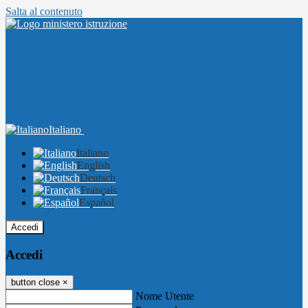
Salta al contenuto
Italiano
Italiano
English
Deutsch
Français
Español
Accedi
Accedi
button close
×
Nome Utente