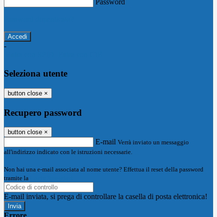
Password
Password dimenticata?
-
Entra con SPID
Entra con CIE
Seleziona utente
button close
×
Recupero password
button close
×
E-mail
Verrà inviato un messaggio
all'indirizzo indicato con le istruzioni necessarie.
Non hai una e-mail associata al nome utente? Effettua il reset della password
tramite la
Login Spaggiari
E-mail inviata, si prega di controllare la casella di posta elettronica!
Errore