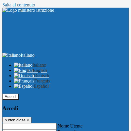
Salta al contenuto
Italiano
Italiano
English
Deutsch
Français
Español
Accedi
Accedi
button close
×
Nome Utente