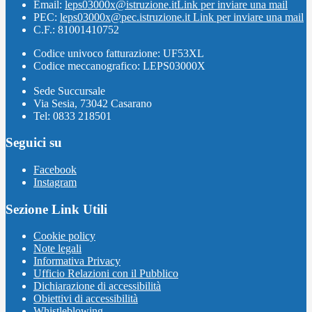
Email:
leps03000x@istruzione.it
Link per inviare una mail
PEC:
leps03000x@pec.istruzione.it
Link per inviare una mail
C.F.: 81001410752
Codice univoco fatturazione: UF53XL
Codice meccanografico: LEPS03000X
Sede Succursale
Via Sesia, 73042 Casarano
Tel: 0833 218501
Seguici su
Facebook
Instagram
Sezione Link Utili
Cookie policy
Note legali
Informativa Privacy
Ufficio Relazioni con il Pubblico
Dichiarazione di accessibilità
Obiettivi di accessibilità
Whistleblowing