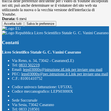
traccia delle preferenze dell'utente per i video di Youtube incorporati
nei siti; può anche determinare se il visitatore del sito web sta
utilizzando la nuova o la vecchia versione dell'interfaccia di
Youtube.
Durata:
6 mesi
Accetta tutti
Salva le preferenze
Liceo Scientifico Statale G. C. Vanini Casarano
Contatti
Liceo Scientifico Statale G. C. Vanini Casarano
Via Reno, n. 34, 73042 - Casarano(LE)
Tel:
0833 502219
Email:
leps03000x@istruzione.it
Link per inviare una mail
PEC:
leps03000x@pec.istruzione.it
Link per inviare una mail
C.F.: 81001410752
Codice univoco fatturazione: UF53XL
Codice meccanografico: LEPS03000X
Sede Succursale
Via Sesia, 73042 Casarano
Tel: 0833 218501