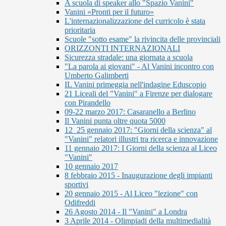
A scuola di speaker allo "Spazio Vanini"
Vanini «Pronti per il futuro»
L'internazionalizzazione del curricolo è stata
prioritaria
Scuole "sotto esame" la rivincita delle provinciali
ORIZZONTI INTERNAZIONALI
Sicurezza stradale: una giornata a scuola
"La parola ai giovani" - Al Vanini incontro con
Umberto Galimberti
IL Vanini primeggia nell'indagine Eduscopio
21 Liceali del "Vanini" a Firenze per dialogare
con Pirandello
09-22 marzo 2017: Casaranello a Berlino
Il Vanini punta oltre quota 5000
12_25 gennaio 2017: "Giorni della scienza" al
"Vanini" relatori illustri tra ricerca e innovazione
11 gennaio 2017: I Giorni della scienza al Liceo
"Vanini"
10 gennaio 2017
8 febbraio 2015 - Inaugurazione degli impianti
sportivi
20 gennaio 2015 - Al Liceo "lezione" con
Odifreddi
26 Agosto 2014 - Il "Vanini" a Londra
3 Aprile 2014 - Olimpiadi della multimedialità