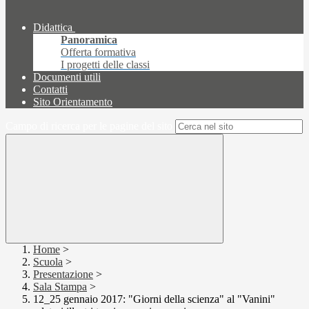
Didattica
Panoramica
Offerta formativa
I progetti delle classi
Documenti utili
Contatti
Sito Orientamento
Campo di ricerca per le pagine del sito
Home
>
Scuola
>
Presentazione
>
Sala Stampa
>
12_25 gennaio 2017: "Giorni della scienza" al "Vanini"