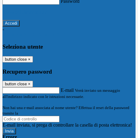
Password
Password dimenticata?
-
Entra con SPID
Entra con CIE
Seleziona utente
button close
×
Recupero password
button close
×
E-mail
Verrà inviato un messaggio
all'indirizzo indicato con le istruzioni necessarie.
Non hai una e-mail associata al nome utente? Effettua il reset della password
tramite la
Login Spaggiari
E-mail inviata, si prega di controllare la casella di posta elettronica!
Errore