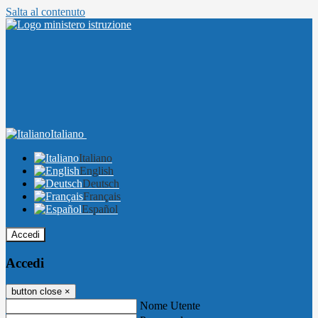
Salta al contenuto
Italiano
Italiano
English
Deutsch
Français
Español
Accedi
Accedi
button close
×
Nome Utente