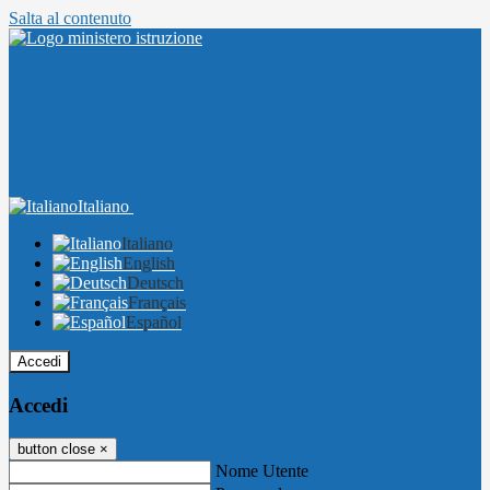
Salta al contenuto
Italiano
Italiano
English
Deutsch
Français
Español
Accedi
Accedi
button close
×
Nome Utente