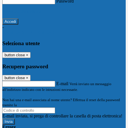
Password
Password dimenticata?
-
Entra con SPID
Entra con CIE
Seleziona utente
button close
×
Recupero password
button close
×
E-mail
Verrà inviato un messaggio
all'indirizzo indicato con le istruzioni necessarie.
Non hai una e-mail associata al nome utente? Effettua il reset della password
tramite la
Login Spaggiari
E-mail inviata, si prega di controllare la casella di posta elettronica!
Errore