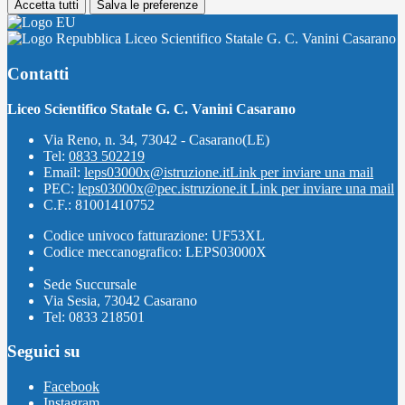
Accetta tutti
Salva le preferenze
Liceo Scientifico Statale G. C. Vanini Casarano
Contatti
Liceo Scientifico Statale G. C. Vanini Casarano
Via Reno, n. 34, 73042 - Casarano(LE)
Tel:
0833 502219
Email:
leps03000x@istruzione.it
Link per inviare una mail
PEC:
leps03000x@pec.istruzione.it
Link per inviare una mail
C.F.: 81001410752
Codice univoco fatturazione: UF53XL
Codice meccanografico: LEPS03000X
Sede Succursale
Via Sesia, 73042 Casarano
Tel: 0833 218501
Seguici su
Facebook
Instagram