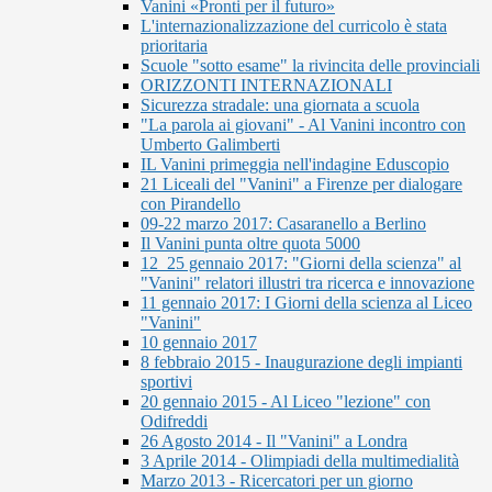
Vanini «Pronti per il futuro»
L'internazionalizzazione del curricolo è stata
prioritaria
Scuole "sotto esame" la rivincita delle provinciali
ORIZZONTI INTERNAZIONALI
Sicurezza stradale: una giornata a scuola
"La parola ai giovani" - Al Vanini incontro con
Umberto Galimberti
IL Vanini primeggia nell'indagine Eduscopio
21 Liceali del "Vanini" a Firenze per dialogare
con Pirandello
09-22 marzo 2017: Casaranello a Berlino
Il Vanini punta oltre quota 5000
12_25 gennaio 2017: "Giorni della scienza" al
"Vanini" relatori illustri tra ricerca e innovazione
11 gennaio 2017: I Giorni della scienza al Liceo
"Vanini"
10 gennaio 2017
8 febbraio 2015 - Inaugurazione degli impianti
sportivi
20 gennaio 2015 - Al Liceo "lezione" con
Odifreddi
26 Agosto 2014 - Il "Vanini" a Londra
3 Aprile 2014 - Olimpiadi della multimedialità
Marzo 2013 - Ricercatori per un giorno