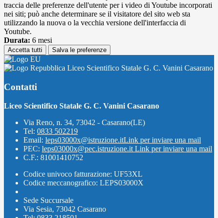
traccia delle preferenze dell'utente per i video di Youtube incorporati
nei siti; può anche determinare se il visitatore del sito web sta
utilizzando la nuova o la vecchia versione dell'interfaccia di
Youtube.
Durata:
6 mesi
Accetta tutti
Salva le preferenze
Liceo Scientifico Statale G. C. Vanini Casarano
Contatti
Liceo Scientifico Statale G. C. Vanini Casarano
Via Reno, n. 34, 73042 - Casarano(LE)
Tel:
0833 502219
Email:
leps03000x@istruzione.it
Link per inviare una mail
PEC:
leps03000x@pec.istruzione.it
Link per inviare una mail
C.F.: 81001410752
Codice univoco fatturazione: UF53XL
Codice meccanografico: LEPS03000X
Sede Succursale
Via Sesia, 73042 Casarano
Tel: 0833 218501