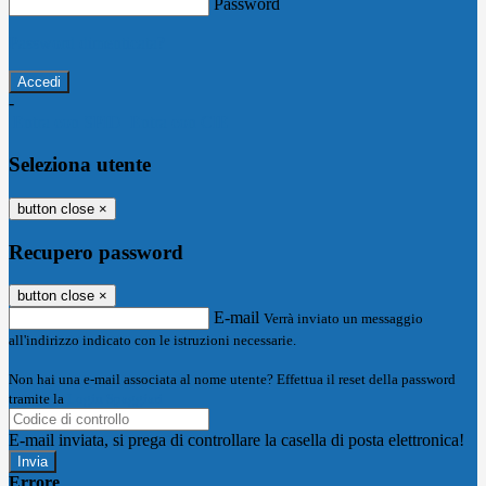
Password
Password dimenticata?
-
Entra con SPID
Entra con CIE
Seleziona utente
button close
×
Recupero password
button close
×
E-mail
Verrà inviato un messaggio
all'indirizzo indicato con le istruzioni necessarie.
Non hai una e-mail associata al nome utente? Effettua il reset della password
tramite la
Login Spaggiari
E-mail inviata, si prega di controllare la casella di posta elettronica!
Errore