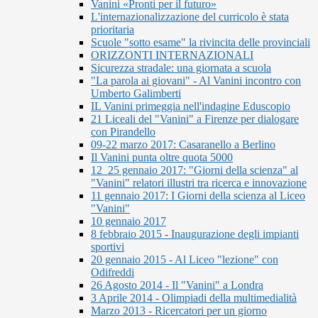
Vanini «Pronti per il futuro»
L'internazionalizzazione del curricolo è stata
prioritaria
Scuole "sotto esame" la rivincita delle provinciali
ORIZZONTI INTERNAZIONALI
Sicurezza stradale: una giornata a scuola
"La parola ai giovani" - Al Vanini incontro con
Umberto Galimberti
IL Vanini primeggia nell'indagine Eduscopio
21 Liceali del "Vanini" a Firenze per dialogare
con Pirandello
09-22 marzo 2017: Casaranello a Berlino
Il Vanini punta oltre quota 5000
12_25 gennaio 2017: "Giorni della scienza" al
"Vanini" relatori illustri tra ricerca e innovazione
11 gennaio 2017: I Giorni della scienza al Liceo
"Vanini"
10 gennaio 2017
8 febbraio 2015 - Inaugurazione degli impianti
sportivi
20 gennaio 2015 - Al Liceo "lezione" con
Odifreddi
26 Agosto 2014 - Il "Vanini" a Londra
3 Aprile 2014 - Olimpiadi della multimedialità
Marzo 2013 - Ricercatori per un giorno