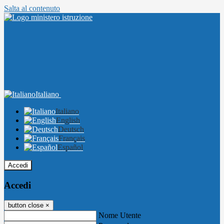
Salta al contenuto
Italiano
Italiano
English
Deutsch
Français
Español
Accedi
Accedi
button close
×
Nome Utente