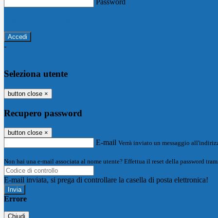
Password
Password dimenticata?
-
Entra con SPID
Entra con CIE
Seleziona utente
button close
×
Recupero password
button close
×
E-mail
Verrà inviato un messaggio all'indirizz
Non hai una e-mail associata al nome utente? Effettua il reset della password tram
E-mail inviata, si prega di controllare la casella di posta elettronica!
Errore
Chiudi