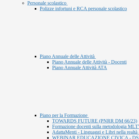
Personale scolastico
Polizze infortuni e RCA personale scolastico
Piano Annuale delle Attività
Piano Annuale delle Attività - Docenti
Piano Annuale Attività ATA
Piano per la Formazione
TOWARDS FUTURE (PNRR DM 66/23)
Formazione docenti sulla metodologia ML
AdattaMenti - Linguaggi e Libri nella realtà
WEBINAR EDUCAZIONE CIVICA - DS