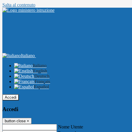
Salta al contenuto
Italiano
Italiano
English
Deutsch
Français
Español
Accedi
Accedi
button close
×
Nome Utente