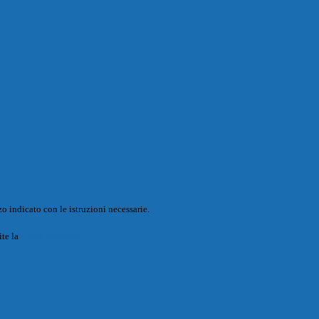
o indicato con le istruzioni necessarie.
ite la
Login Spaggiari