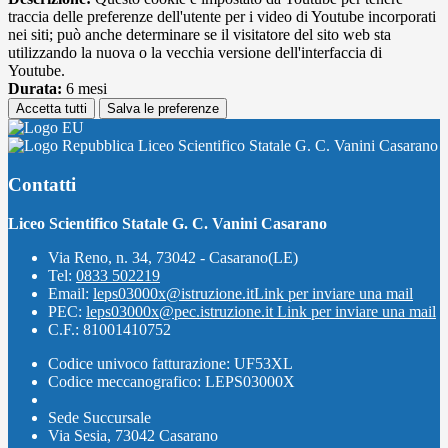
traccia delle preferenze dell'utente per i video di Youtube incorporati
nei siti; può anche determinare se il visitatore del sito web sta
utilizzando la nuova o la vecchia versione dell'interfaccia di
Youtube.
Durata:
6 mesi
Accetta tutti
Salva le preferenze
Liceo Scientifico Statale G. C. Vanini Casarano
Contatti
Liceo Scientifico Statale G. C. Vanini Casarano
Via Reno, n. 34, 73042 - Casarano(LE)
Tel:
0833 502219
Email:
leps03000x@istruzione.it
Link per inviare una mail
PEC:
leps03000x@pec.istruzione.it
Link per inviare una mail
C.F.: 81001410752
Codice univoco fatturazione: UF53XL
Codice meccanografico: LEPS03000X
Sede Succursale
Via Sesia, 73042 Casarano