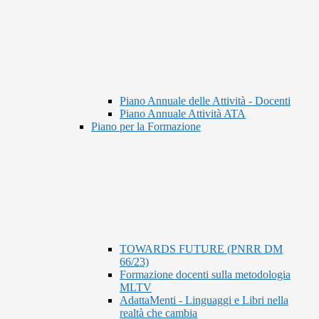
Piano Annuale delle Attività - Docenti
Piano Annuale Attività ATA
Piano per la Formazione
TOWARDS FUTURE (PNRR DM
66/23)
Formazione docenti sulla metodologia
MLTV
AdattaMenti - Linguaggi e Libri nella
realtà che cambia