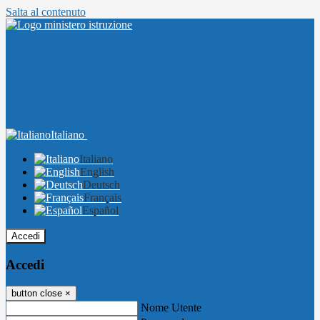
Salta al contenuto
Italiano
Italiano
English
Deutsch
Français
Español
Accedi
Accedi
button close
×
Nome Utente