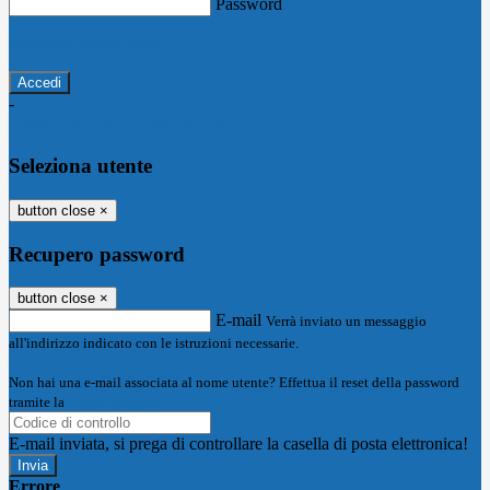
Password
Password dimenticata?
-
Entra con SPID
Entra con CIE
Seleziona utente
button close
×
Recupero password
button close
×
E-mail
Verrà inviato un messaggio
all'indirizzo indicato con le istruzioni necessarie.
Non hai una e-mail associata al nome utente? Effettua il reset della password
tramite la
Login Spaggiari
E-mail inviata, si prega di controllare la casella di posta elettronica!
Errore